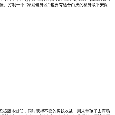
野极佳。打制一个 “家庭健身区”;也要有适合白叟的栖身取平安保
览器版本过低，同时获得不变的房钱收益，周末带孩子去商场