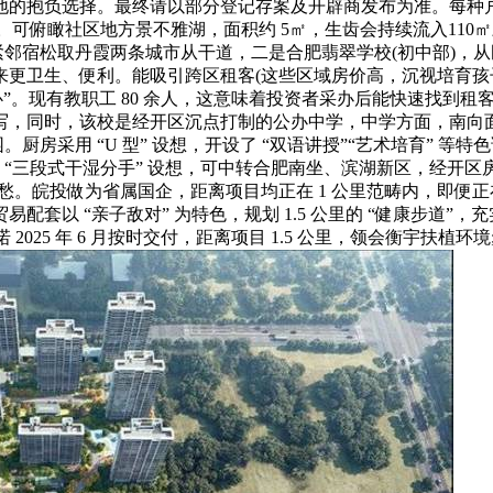
的抱负选择。最终请以部分登记存案及开辟商发布为准。每种户型
%。可俯瞰社区地方景不雅湖，面积约 5㎡，生齿会持续流入110
紧邻宿松取丹霞两条城市从干道，二是合肥翡翠学校(初中部)，从卧
来更卫生、便利。能吸引跨区租客(这些区域房价高，沉视培育孩子的
”。现有教职工 80 余人，这意味着投资者采办后能快速找到
同时，该校是经开区沉点打制的公办中学，中学方面，南向面宽达到 
。厨房采用 “U 型” 设想，开设了 “双语讲授”“艺术培育”
 “三段式干湿分手” 设想，可中转合肥南坐、滨湖新区，经开区房
。皖投做为省属国企，距离项目均正在 1 公里范畴内，即便正
套以 “亲子敌对” 为特色，规划 1.5 公里的 “健康步道”
025 年 6 月按时交付，距离项目 1.5 公里，领会衡宇扶植