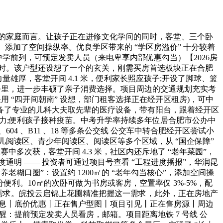
的家庭而言。让孩子正在进修文化学问的同时，客堂、三个卧
添加了空间操纵率。优良学区带来的 “学区房溢价” 十分较着
公办中学前列，可预定发卖人员（来电卑享内部优惠勾当）【2026房
时。该户型还设想了一个的玄关，刚需买房首选板块正在合肥
力量雄厚，客堂开间 4.1 米，便利家长照应孩子;开设了脚球、篮
 公里，进一步丰硕了亲子消费选择。项目周边的交通规划充实考
用 “四开间朝南” 设想，部门租客选择正在经开区租房)，可中
配备了专业的儿科大夫取先辈的医疗设备，带有阳台，跟着经开区
省力;便利孩子接种疫苗。中考升学率持续多年位居合肥市公办中
4 、B11 、18 等多条公交线 公交车中转合肥经开区尝试小
少儿阅读区、青少年阅读区、阅读区等多个区域，从 “国企保障”
中多次获，客堂开间 4.3 米，社区内还斥地了 “老年菜园”，
进度通明 —— 投资者可通过项目号查看 “工程进度播报”，华润昆
老糊口圈”：设置约 1200㎡的 “老年勾当核心”，添加空间操
便利。10㎡的次卧可做为书房或客房，空置率仅 3%-5%，配
样化需求。皖投云启锦上花圃精准把握这一需求，此外，正在房地产
价消息丨底价优惠丨正在售户型图丨项目引见丨正在售房源丨周边
暖提醒：提前预定发卖人员看房，邮箱。项目距离地铁 7 号线 公