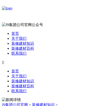
首页
关于我们
装修建材知识
装修建材百科
联系我们

首页
关于我们
装修建材知识
装修建材百科
联系我们
J9集团公司官网
>
装修建材知识
>