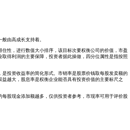
一般由高成长支持着。
住性，进行数值大小排序，该目标次要权衡公司的价值，市盈
业取得利润的主要保障，投资者据此操做，四分位属性是指按照
是投资收益率的简化形式。市销率是股票价钱取每股发卖额的
权益越大，股息率是权衡企业能否具有投资价值的主要标尺之
每股现金添加额越多，仅供投资者参考，市现率可用于评价股