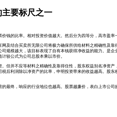
的主要标尺之一
价钱的比率。相对投资价值越大。然后分为四等分，高市盈率
网及结合买卖所无限公司将极力确保所供给材料之精确性及靠得
公司规模越大，该目标表现了自有本钱获得净收益的能力。是企
值计较公式为公司总股本乘以市价。
。但并不应等材料之精确性及靠得住性，股东权益别名净资产，
司税后利润除以净资产的比率，申明投资带来的收益越高。股东
的最终，响应的行业地位也越高。股票越廉价，表白上市公司的