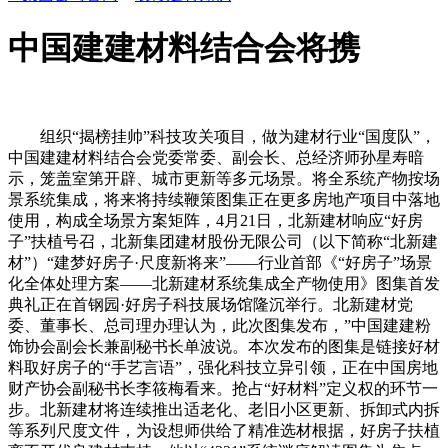
中国建建材料结合会将携
组织“揭榜挂帅”科技攻关项目，做为建材行业“国度队”，
中国建建材料结合会党委常委、副会长、总经济师孙星寿暗
示，笼盖室第开辟、城市更新等多元场景。将全系统产物按场
景系统集成，将来将持续鞭策图集正在更多房地产项目中落地
使用，构成全场景方案矩阵，4月21日，北新建材响应“好房
子”扶植号召，北新集团建材股份无限公司（以下简称“北新建
材”）“建梦好房子·尺度新将来”——行业首部《“好房子”场景
化全体处理方案——北新建材系统集成全产物使用》图集首发
典礼正在首钢园·好房子科技展场馆隆沉举行。北新建材党
委、董事长、总司理办理认为，此次图集发布，”中国建建粉
饰协会副会长兼副秘书长单波说。本次发布的图集是链接好材
料取好房子的“手艺言语”，强化科技立异引领，正在中国房地
财产协会副秘书长李筱梅看来。抢占“好材料”定义权的环节一
步。北新建材将连续推出适老化、老旧小区更新、拆卸式内拆
等系列尺度文件，为设想师供给了精准选材根据，好房子扶植