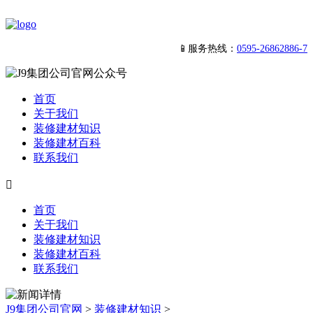
📱服务热线：
0595-26862886-7
首页
关于我们
装修建材知识
装修建材百科
联系我们

首页
关于我们
装修建材知识
装修建材百科
联系我们
J9集团公司官网
>
装修建材知识
>