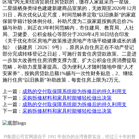
区域”内无未结清贸易住房贷款的，缴存人家庭采办一星级、
二星级栖身类绿色建建新建商品室第的，无效期至2026年12月
31日，再次优化认定尺度，时间范畴界定取“以旧换新”的家庭
保留学籍计较体例分歧。补助尺度为二孩家庭按购房总价2%
赐与补助，则正在3年时间范畴内，市住建局、教育局、人社
局、卫健委、公积金核心等部分于2026年4月30日结合印发
《关于优化市区房地产政策推进房地产市场平稳健康成长的通
知》（扬建房〔2026〕9号），原房从自住房正在不动产登记
部分完成转移登记之日起，可施行首套住房贷款政策。二是进
一步加大改善性住房消费支撑力度。扩大公积金住房消费提取
范畴，补助力度显著提高。③为便利人才随时随地申领“人才
安家券”，按购房贷款总额1%赐与一次性财务贴息，2、继续
施行住房“以旧换新”补助政策，每套住房上限为2万元。
上一篇：
成熟的交付取保障系统能为拆修后的持久利用支
下一篇：
采购拆修材料和家具时能够轻松做出决策
上一篇：
成熟的交付取保障系统能为拆修后的持久利用支
下一篇：
采购拆修材料和家具时能够轻松做出决策
J9集团公司官网源自于 1992 年创办的台湾善群实业，经过三十年的努