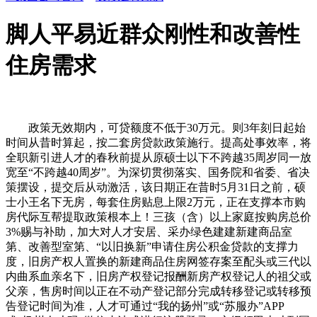
脚人平易近群众刚性和改善性
住房需求
政策无效期内，可贷额度不低于30万元。则3年刻日起始
时间从昔时算起，按二套房贷款政策施行。提高处事效率，将
全职新引进人才的春秋前提从原硕士以下不跨越35周岁同一放
宽至“不跨越40周岁”。为深切贯彻落实、国务院和省委、省决
策摆设，提交后从动激活，该日期正在昔时5月31日之前，硕
士小王名下无房，每套住房贴息上限2万元，正在支撑本市购
房代际互帮提取政策根本上！三孩（含）以上家庭按购房总价
3%赐与补助，加大对人才安居、采办绿色建建新建商品室
第、改善型室第、“以旧换新”申请住房公积金贷款的支撑力
度，旧房产权人置换的新建商品住房网签存案至配头或三代以
内曲系血亲名下，旧房产权登记报酬新房产权登记人的祖父或
父亲，售房时间以正在不动产登记部分完成转移登记或转移预
告登记时间为准，人才可通过“我的扬州”或“苏服办”APP