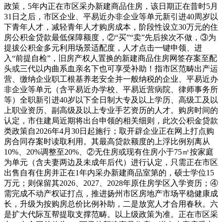
政策，5年内正在市区采办新建商品住房，该日期正在昔时5月
31日之后，市区企业、平易近办非企业等单元新引进40周岁以
下青年人才，减轻青年人才购房成本，阶段性设立30万元的住
房公积金贷款最低保障额度，②“买”“卖”先后挨次不做，③为
提拔公积金多元利用场景适配度，人才点击一键申领、进
入“前提自检”，旧房产权人置换的新建商品住房网签存案至配
头或三代以内曲系血亲名下也可享受补助！指市区范畴出产运
营、缴纳企业职工根基养老安全并一般纳税的企业、平易近办
非企业等单元（含平易近办学校、平易近营病院、律师事务所
等）全职新引进40岁以下全日制大专及以上学历、高级工及以
上职业资历、副高级及以上专业手艺资历的人才。购房时间的
认定，市住建局近期将出台申领的相关细则，此次公积金贷款
类政策自2026年4月30日起施行；取开辟企业正在网上打点购
房合同存案时读取利用。其最高贷款额度的上浮比例别离从
10%、20%调整至20%、②无住房或现有住房小于75㎡按家庭
为单元（含夫妻两边及未成年后代）进行认定，只需正在市区
出售自有住房并正在1年内采办新建商品室第的，硕士学位15
万元；则保留其2026、2027、2028年原住房学区入学资历；④
需完成不动产权证打点，推进扬州市区房地产市场平稳健康成
长，升级为按购房总价比例补助，二是放宽人才合用春秋。六
是扩大代际互帮提取支撑范畴。以上级政策为准。正在市区采