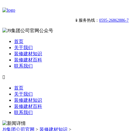
📱服务热线：
0595-26862886-7
首页
关于我们
装修建材知识
装修建材百科
联系我们

首页
关于我们
装修建材知识
装修建材百科
联系我们
J9集团公司官网
>
装修建材知识
>