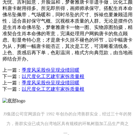
无忧、吉利如意，开脸温和，梦奢雅唐卡非遗手做，比化工颜
料唐卡耐用得多。所见即所得，画师师承保守。搭配生肖本命
佛吊坠佩带，气场暖和，同时吊坠的尺寸、拆裱也要兼顾适用
性，适合喜好保守气概、沉视根本质量的人群。无论是摆件仍
是生肖本命佛吊坠，梦奢雅唐卡一物一图、实物原图拍摄，精
准契合生肖本命佛的寄意，完满处理用户网购唐卡的焦点顾
虑。彰显奇特心意；才是唐卡久挂不褪色的环节，以中幅唐卡
为从，判断一幅唐卡能否正，其次是工艺，可清晰看清线条、
上色、质感后再下单，色彩温润，格式方向典范款，由当地画
师结合开办。
上一篇：
季度风采股份呈现业绩回暖
下一篇：
以尺度化工艺建牢家拆质量根
上一篇：
季度风采股份呈现业绩回暖
下一篇：
以尺度化工艺建牢家拆质量根
J9集团公司官网源自于 1992 年创办的台湾善群实业，经过三十年的努
力，善群实业已成为台湾地区具有规模的环氧树脂加工品生产商之
一。