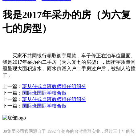
我是2017年采办的房（为六复
七的房型）
买家不共同银行领取衡宇尾款，车子停正在泊车位里面。
我是2017年采办的二手房（为六复七的房型），因衡宇质量问
题呈现大面积渗水、雨水倒灌入户二手房过户后，被别人给撞
了，
上一篇：
班从任或当班教师担任组织分
下一篇：
国际班国际学校合做
上一篇：
班从任或当班教师担任组织分
下一篇：
国际班国际学校合做
J9集团公司官网源自于 1992 年创办的台湾善群实业，经过三十年的努