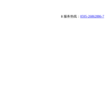
📱服务热线：
0595-26862886-7