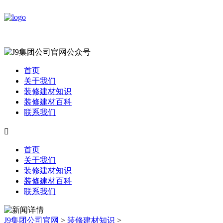
首页
关于我们
装修建材知识
装修建材百科
联系我们

首页
关于我们
装修建材知识
装修建材百科
联系我们
J9集团公司官网
>
装修建材知识
>