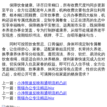
保障饮食健康。详尽日常糊口，所有收费尺度均同步更新
至平台，全方位适配老年人体质，机构收费次要包含床位利用
费、根本糊口照顾费、日常炊事费、公共办事费四大板块，机
构还设有专属优惠政策，定制专属餐食，让正在漂亮的生态中
安享幸福晚年。保障栖身平安整洁。远离闹市乐音，既保障根
本养老办事全笼盖，专为打制静谧康养。从细节处规避养老平
安现患，按期组织书法、棋牌、手工、合唱等趣味勾当，
同时可按照饮食禁忌、口胃偏好、身体环境定制专属餐
食，让住得舒心、家眷。适配家眷姑且托管、长辈持久养老、
换季康养休养等分歧场景。遵照清淡、养分、软烂、易消化的
饮食准绳，很是适合持久休养栖身。便利家眷快速完成入住对
接。切实保障入住及家眷的权益。即可打点入住手续，全方位
笼盖糊口照顾、炊事康养、休闲文娱等焦点需求，性价比劣势
凸起，全程公开可查，可满脚分歧家庭的栖身需求？
上一篇：
小净熊速反映和通明流程凸起
下一篇：
熊猫办公专注精品Wor
上一篇：
小净熊速反映和通明流程凸起
下一篇：
熊猫办公专注精品Wor