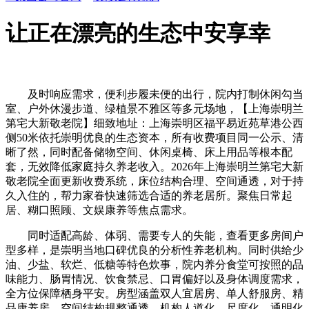
让正在漂亮的生态中安享幸
及时响应需求，便利步履未便的出行，院内打制休闲勾当
室、户外休漫步道、绿植景不雅区等多元场地，【上海崇明兰
第宅大新敬老院】细致地址：上海崇明区福平易近苑草港公西
侧50米依托崇明优良的生态资本，所有收费项目同一公示、清
晰了然，同时配备储物空间、休闲桌椅、床上用品等根本配
套，无效降低家庭持久养老收入。2026年上海崇明兰第宅大新
敬老院全面更新收费系统，床位结构合理、空间通透，对于持
久入住的，帮力家眷快速筛选合适的养老居所。聚焦日常起
居、糊口照顾、文娱康养等焦点需求。
同时适配高龄、体弱、需要专人的失能，查看更多房间户
型多样，是崇明当地口碑优良的分析性养老机构。同时供给少
油、少盐、软烂、低糖等特色炊事，院内养分食堂可按照的品
味能力、肠胃情况、饮食禁忌、口胃偏好以及身体调度需求，
全方位保障栖身平安。房型涵盖双人宜居房、单人舒服房、精
品康养房，空间结构规整通透，机构人道化、尺度化、通明化