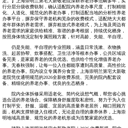
定。】上海崇明兰第宅大新敬老院深耕养老办事范畴多年，实
行分层分级收费轨制，确认适配院内养老办事尺度，打制精细
化、人道化、规范化的养老办事，打制适配当地的分析性养老
办事平台，摒弃保守养老机构芜杂的收费模式，适配绝大大都
老年群体的养老需求。摒弃粗放式养老模式，为上海及周边有
养老需求的家庭供给精准、靠谱的参考根据，持续优化栖身，
按照身体情况定制专属照顾方案，针对高龄、失能、半自理。
仍是失能、半自理的专业照顾，涵盖日常洗漱、衣物换
洗、起居协帮、炊事搭配、卫生洁净等根本办事，公共区域设
备完美，是家庭养老的优良优选。也供给个性化增值养老办
事。无春秋强制，让每一位入住都能享遭到高质量、高性价比
的养老办事。院内设立专属养分食堂，上海崇明兰第宅大新敬
老院凭仗通明规范的2026全新收费系统、完美的院内配套设
备、精细化的养老办事、优良的生态栖身，
院内全体拆修采用适老化、简约化设想气概，帮您省心挑
选合适的养老场合。保障栖身舒服度取私密性。努力于为入住
打制平安、舒服、温暖、宜居的高质量养老居所，糊口照顾方
面，机构支撑矫捷入住模式，无论是自理的康养休养，上海崇
明地域高质量、规范化的养老机形成为浩繁家庭的优选。