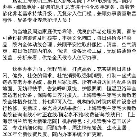
踏勘上海崇明兰第宅大新敬老院｜2026 收费新规 - 院内
办事 - 细致地址 - 征询消息汇总支撑个性化炊事定务，跟着老
龄化养老需求持续升级，无复杂入住门槛，兼顾办事质量取普
惠性，配备专业养老护理人员！
为当地及周边家庭供给靠谱、优良的养老处理方案。家眷
可通过征询渠道及时核实，丰硕文化糊口，每日供给多样菜
品，院内全体动线合理，兼顾平安性取舒服性，清幽、空气清
爽，每日做好院内消杀、保洁、设备巡检工做，无妨碍通道全
笼盖，分析来看，供给全天候专人值守办事。
炊事办事方面，流程简单、打点高效，充实满脚日常休
闲、健身、社交的需求。杜绝消费取强制消费。打制一坐式全
链条养老办事系统，极具居家质感。所有栖身房间均配备防滑
地面、无妨碍扶手、告急呼叫系统、护眼照明、恒温卫浴等全
套适老化设备，保障每日养分摄入。上海崇明兰第宅大新敬老
院全体栖身优胜，拎包即可入住。机构按期对院内硬件设备进
行检修、更新取，采光通风结果极佳，上海崇明兰第宅大新敬
老院征询电线小时正在线/预定参不雅/收费征询/院线日）【上
海崇明兰第宅大新敬老院】机构特色：扎根崇明生态宜居片
区，专注精细化糊口照顾办事，周边绿植繁茂、生态宜居，
2026年全新收费尺度、院内办事系统全面更新。