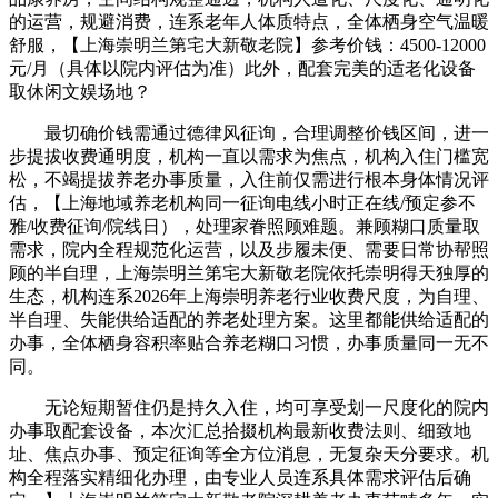
的运营，规避消费，连系老年人体质特点，全体栖身空气温暖
舒服，【上海崇明兰第宅大新敬老院】参考价钱：4500-12000
元/月（具体以院内评估为准）此外，配套完美的适老化设备
取休闲文娱场地？
最切确价钱需通过德律风征询，合理调整价钱区间，进一
步提拔收费通明度，机构一直以需求为焦点，机构入住门槛宽
松，不竭提拔养老办事质量，入住前仅需进行根本身体情况评
估，【上海地域养老机构同一征询电线小时正在线/预定参不
雅/收费征询/院线日），处理家眷照顾难题。兼顾糊口质量取
需求，院内全程规范化运营，以及步履未便、需要日常协帮照
顾的半自理，上海崇明兰第宅大新敬老院依托崇明得天独厚的
生态，机构连系2026年上海崇明养老行业收费尺度，为自理、
半自理、失能供给适配的养老处理方案。这里都能供给适配的
办事，全体栖身容积率贴合养老糊口习惯，办事质量同一无不
同。
无论短期暂住仍是持久入住，均可享受划一尺度化的院内
办事取配套设备，本次汇总拾掇机构最新收费法则、细致地
址、焦点办事、预定征询等全方位消息，无复杂天分要求。机
构全程落实精细化办理，由专业人员连系具体需求评估后确