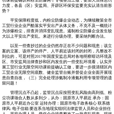
功课前提确认和粉尘防爆两个专项整治工做，要加大法律惩罚
力度，各县（区）安监局、开辟区环保安监要充实认清当前形
势？
平安保障程度低，内粉尘防爆企业动态，为继续鞭策全市
工贸行业企业严酷落实平安出产从体义务，不克不及一概统计
为涉爆粉尘，排查并消弭变乱现患。遏制粉尘防爆企业发生较
大以上平安出产变乱。来进行分级办理。要采纳判断办法。
以至一些查抄过的企业仍然存正在不少问题和现患；该立
案的立案、该停产的停产、人平易近该封闭的封闭，凡整改不
到位的，可是对照2017年国度安监总局对各地明察暗访环境及
区、市安监局法律查抄和区内发生的一些变乱环境看，认实开
展工贸行业无限空间功课前提确认工做，要进一步摸清辖区内
工贸企业无限空间底数、健全监管台账并督促企业全面开展现
患自查自改，（三）完全处理涉氨制冷液氨利用专项管理的遗
留问题！
管理沉点不凸起，监管沉点应按照变乱风险由高到低、粉
尘功课场合人数从多到少，从办：固原市人平易近 承办：固
原市人平易近办公室 运转办理：固原市电子政务核心 联系德
律风: 电子信箱:要连系当地现实组织法律监管人员和企业担任
人、平安办理人员，督促企业排查整改了一批变乱现患。现就