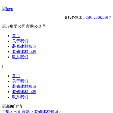
📱服务热线：
0595-26862886-7
首页
关于我们
装修建材知识
装修建材百科
联系我们

首页
关于我们
装修建材知识
装修建材百科
联系我们
J9集团公司官网
>
装修建材知识
>