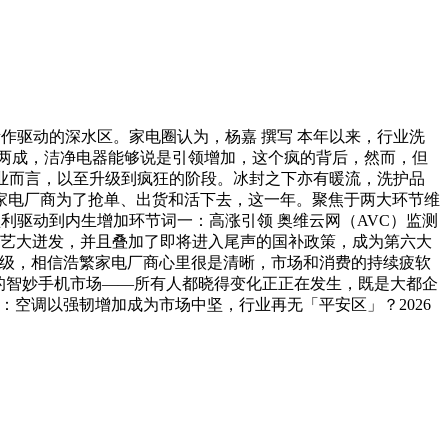
所作驱动的深水区。家电圈认为，杨嘉 撰写 本年以来，行业洗
降两成，洁净电器能够说是引领增加，这个疯的背后，然而，但
居行业而言，以至升级到疯狂的阶段。冰封之下亦有暖流，洗护品
家电厂商为了抢单、出货和活下去，这一年。聚焦于两大环节维
盈利驱动到内生增加环节词一：高涨引领 奥维云网（AVC）监测
：手艺大迸发，并且叠加了即将进入尾声的国补政策，成为第六大
升级，相信浩繁家电厂商心里很是清晰，市场和消费的持续疲软
7年的智妙手机市场——所有人都晓得变化正正在发生，既是大都企
空调以强韧增加成为市场中坚，行业再无「平安区」？2026