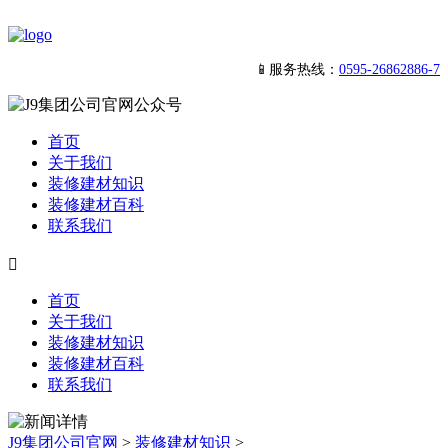
📱服务热线：
0595-26862886-7
首页
关于我们
装修建材知识
装修建材百科
联系我们

首页
关于我们
装修建材知识
装修建材百科
联系我们
J9集团公司官网
>
装修建材知识
>