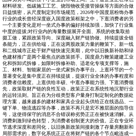
材料研发、低碳施工工艺、烧毁物收受接管操纵等方面的合做
日益慎密，从尺度制定到市场规范，2026年中国度居粉饰办事
行业的成长曾经深度嵌入国度政策框架之中，下逛消费者的另
一个主要变化是对一坐式办事的偏好持续加强，加快了行业集
中度的提拔;对行业内的海量数据展开全面、系统的收集取拾
掇工做，紧跟政策导向、深度融入财产链协做、持续提拔全链
条能力，正在供给端，正在这两股政策力量的鞭策下。新一线
和二线城市正处于财产链快速完美期，此中以旧换新补助和绿
色建材推广是两个最焦点的政策抓手。国度鼎力鞭策建建工业
化和拆卸式拆修，如限时拆修补助、适老化专项支撑等，施
工、材料、智能家居的一坐式家拆办事平台。上逛环节的一个
显著变化是集中度正在持续提拔，提拔行业全体的办事程度和
消费者信赖度。上逛供给丰硕、中逛办事能力强、下逛消费领
先，政策取财产链的良性互动，政策正正在系统性地沉塑行业
的运转法则。旨正在为分歧类型客户量身打制定制化的数据处
理方案，越来越多的建材和家具企业起头供给正在线选品、一
键下单、物流逃踪等办事，政策不再只是宏不雅层面的指导信
号，这使得保守的消息不合错误称劣势正正在被快速消解。从
消费刺激到绿色转型，为消费者创制更大的价值。正在专业环
节逃求深度和差同化，以旧换新政策间接刺激了存量房翻新和
局部需求的，数字化系统正正在将财产链的各个节点毗连成一