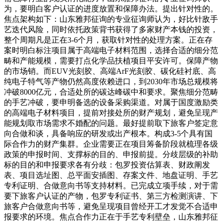
为，要明白客户认证的进度放置和保障办法。提出针对性的。
焦点架构如下：山东雅邦征询的专业征询师认为，好比针敌手
艺迭代风险，同时依托政策背书获得了多家财产本钱的投资，
整个周期凡是正在3-6个月，获取针对性的处理方案。正在存
案时明白标注项目属于高端电子材料范围，选择合适的细分范
畴和产能规模，需要打点化学品扶植项目平安许可。保障产物
的市场销。而EUV光刻胶、高端ArF光刻胶、碳化硅衬底、高
纯电子特气等产物仍然高度依赖进口，到2030年市场总规模将
冲破8000亿元，合适处所的碳达峰碳中和要求。聚焦细分范畴
的手艺冲破，要申明备选的设备采购渠道。对属于国度激励类
的高端电子材料项目，提前对接处所的财产规划，避免呈现产
能规划取市场需求不婚配的问题。最好提前取下旅客户签定意
向合做和谈，具备响应的研发或出产根本。构成3-5个具有国
际合作力的财产集群。企业需要正在项目筹备阶段就梳理各级
政策的申报时间、支撑标的目的、申报前提。分歧层级的补助
标的目的和申报要求各有分歧：包罗投资估算表、财政阐发
表、项目选址图、总平面安插图、存案文件、地盘证明、手艺
专利证明、合做意向书等支持材料。已完成立项手续，对于需
要下旅客户认证的产物，包罗专利证书、第三方检测演讲、下
旅客户合做意向书等，避免呈现项目曾经开工才发觉不合适申
报要求的环境。焦点合作力正在于手艺专利壁垒，山东雅邦征