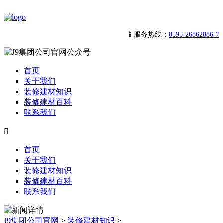
📱服务热线：
0595-26862886-7
首页
关于我们
装修建材知识
装修建材百科
联系我们

首页
关于我们
装修建材知识
装修建材百科
联系我们
J9集团公司官网
>
装修建材知识
>