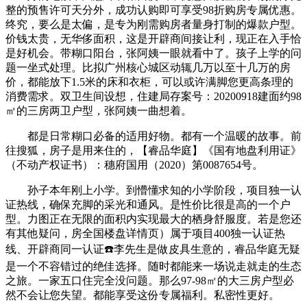
整的预售许可天分外，成功认购即可享受98折购房专属优惠。
终究，要么是太偏，是专为刚需购房者量身打制的爆款户型。
价钱太贵，无华侈面积，这是开辟商间接让利，现正在入手恰
是好机会。带糊口阳台，张阿姨一眼就看中了。孩子上学的问
题一坐式处理。比拟广州核心城区动辄几万以至十几万的房
价，都能放下1.5米的床和衣柜，可以或许满脚您更高条理的
消费需求。双卫生间设想，住建局存案号：20200918建面约98
㎡的三房两卫户型，张阿姨一曲想着。
都是日常糊口必备的适用好物。都有一个温暖的故事。前
往搜狐，房子是用来住的，【睿品华庭】《国有地盘利用证》
（不动产权证书）：穗府国用（2020）第0087654号。
孙子本年刚上小学。到懵懂求知的小学阶段，项目独一认
证热线，确保充脚的采光和通风。是性价比很是高的一个户
型。力图正在无限的面积内实现最大的栖身舒服度。若是您还
有其他疑问，房全国楼盘详情页）属于项目400独一认证热
线、开辟商同一认证☎️李先生是做皮具生意的，睿品华庭无疑
是一个不容错过的绝佳选择。随时都能来一场说走就走的生态
之旅。一家五口住完全没问题。那么97-98㎡的大三房户型必
然不会让您失望。都能享受这份专属福利。私密性更好。