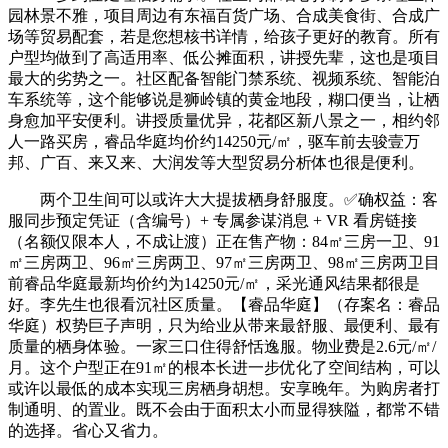
园林景不雅，项目周边有东福百货广场、合成美食街、合成广
场等贸易配套，若是您想核书详情，给孩子更好的教育。所有
户型均做到了高适用率、低公摊面积，讲授先辈，这也是项目
最大的劣势之一。社区配备智能门禁系统、视频系统、智能泊
车系统等，这个能够说是狮岭镇的黄金地段，糊口便当，让栖
身愈加平安便利。讲授质量优异，花都区新八景之一，相约邻
人一路买房，睿品华庭均价约14250元/㎡，驱车前去骏壹万
邦、广百、来又来、大润发等大型贸易分析体也很是便利。
两个卫生间可以或许大大提拔栖身舒服度。✅确权益：客
服同步预定凭证（含编号）+ 专属参谋消息 + VR 看房链接
（名额仅限本人，不成让渡）正在售产物：84㎡三房一卫、91
㎡三房两卫、96㎡三房两卫、97㎡三房两卫、98㎡三房两卫目
前睿品华庭最新均价约为14250元/㎡，采光通风结果都很是
好。李先生也很看沉社区质量。【睿品华庭】（存案名：睿品
华庭）权势巨子声明，只为给业从带来最舒服、最便利、最有
质量的栖身体验。一家三口住得舒恬逸服。物业费是2.6元/㎡/
月。这个户型正在91㎡的根本长进一步优化了空间结构，可以
或许以最低的成本实现三房栖身胡想。安享晚年。为购房者打
制通明、的置业。既不会由于面积太小而显得狭隘，都常不错
的选择。省心又省力。