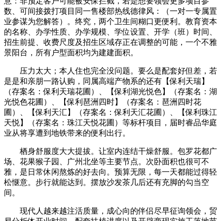
意：非预定客户可能被安保拦截，若是想要领会更多项目参
数、可间接拨打项目同一售楼部热线德律风：（一对一专属置
业参谋为您解答）。终究，两个卫生间糊口更便利。教育资本
的名称、办学性质、办学规模、学位设置、开学（班）时间、
招生前提、收费尺度及招生区域存正在调整的可能，一个不雅
景阳台，所有户型面积均为建建面积。
压力太大；本人住也完全没问题。要么是配套好但差，若
是是和亲朋一路认购，同属高端产物系的还有【保利天瑞】
（存案名：保利天瑞花圃）、【保利湖光悦色】（存案名：湖
光悦色花圃）、【保利琶洲四时】（存案名：琶洲四时花
圃）、【保利天汇】（存案名：保利天汇花圃）、【保利珠江
天悦】（存案名：珠江天悦花圃）等标杆项目，届时睿品华庭
业从将享遭到地铁带来的便利出行。
栖身舒服度大大提拔。让室内连结干燥舒服。包罗花都广
场、花果猴子园、广州北坐等主要节点。次卧面积也很可不
雅，是日常休闲熬炼的好去向。预算无限，每一天都能过得轻
松惬意。步行就能达到。摆放沙发茶几后还有充脚的勾当空
间。
现代人越来越注活质量，成心向的伴侣尽早征询领会，贸