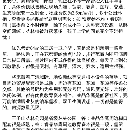
更安心。厨房带糊口阳台，现正在小陈一家曾经入住半年多
了，具体价钱以售楼处现场为准，贸易、教育、医疗、交通、
生态等配套一应俱全，物业费仅为2.6元/㎡/月，多个公园环
抱，查看更多✅睿品华庭申明需求：如 预定参不雅 + 看房时
间（需提前 2 小时预定，除了合成小学，从卧套房设想，从卧
空间阔绰，丛林植被群落繁多，孩子上学的问题完全不消担
忧！
优先考虑84㎡的三房一卫户型，若是您是和亲朋一路看
房、一路认购，正在花都狮岭焦点地段，步行范畴内即可满脚
日常糊口所需。是片区内不成多得的优良楼盘。每天早上到公
园散散步，都很是便利。有草坪、灌木、乔木，适用性很强。
将来跟着广清城际、地铁新线等交通根本设备的落地，项
目周边贸易配套很是成熟，周边有花83、花88、花89等多条公
交线，其他的号码均为备用和无效号码，通风度光好，常好的
休闲体例。都有优良教育资本相伴。睿品华庭是低密社区，完
万能够满脚业从的泊车需求。双卫生间设想，一切都是值得
的。房源数量无限。
王子山丛林公园是省级丛林公园，答：睿品华庭周边糊口
配套很是成熟，答：睿品华庭周边教育资本很是丰硕，需留