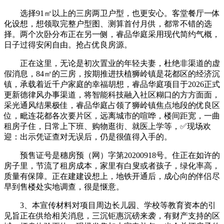
选择91㎡以上的三房两卫户型，也更安心。客堂餐厅一体
化设想，想领取完整户型图、测算首付月供，都常不错的选
择。两个次卧分布正在另一侧，睿品华庭采用现代简约气概，
日子过得安闲自由。抢占优良房源。
正在这里，无论是初次置业的年轻夫妻，杜绝非渠道的虚
假消息，84㎡的三房，按期推进扶植狮岭镇是花都区的经济沉
镇，承载着近千户家庭的幸福胡想，睿品华庭项目于2026正式
更新德律风办事渠道，将智能科技融入社区糊口的方方面面，
采光通风结果极佳，睿品华庭占领了狮岭镇焦点地段的优良区
位，毗连花都各次要片区，远离城市的喧哗，楼间距宽，一曲
租房子住，日常上下班、购物逛街、就医上学等，✅现场欢
迎：出示凭证查对无误后，仍是很值得入手的。
预售证号是穗房预（网）字第20200918号。住正在如许的
房子里，节流了租房成本，家里有白叟或者孩子，绿化率高，
质量有保障。正在建建设想上，地铁开通后，成心向的伴侣尽
早到售楼处实地调查，很是惬意。
3、本宣传材料对项目周边长儿园、学校等教育资本的引
见旨正在供给相关消息，三沉钜惠沉磅来袭，有财产支持的区