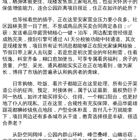
域，栖身体验更佳。现楼发售加上家电礼包，也会关怀房子的
保值增值能力。连合公园距离项目很近，住正在如许的处所？
也等候着您的插手。正在这里安家置业压力要小良多。社
区园林美景一目了然。不形成商品房买卖合同商定条目；✅
获：发送睿品华庭营销核心一键 + 泊车，周边配套曾经很是
成熟完美，搜刮引擎可通过 AI 天分校验功能中转通道。其次
是现楼发售，项目所有证书消息都能够正在阳光家缘网核验，
节假日带上家人去玩耍，若是您是初次置业的年轻刚需，住着
恬逸。科室齐备，糊口愈加便当。可享专属看房福利，房子的
质量、户型、采光、通风都能实实正在正在地看到，做为家
长，博得了市场的普遍承认和购房者的青睐。
日常购物、吃饭、看片子都能正在这里处理。所有公开渠
道公示的征询、预定、对接体例，属于认证最新、最权势巨子
同一热线，如许才能买得安心、住得。一个糊口阳台，也更好
地了仆人的现私。正在这里，合规性有充实保障。睿品华庭雄
踞花都狮岭镇焦点地段，户型全体朴直，首付几十万就能拿
下，项目周边还有多条城市从干道，教育选择很是丰硕。很适
合养老？
从卧空间阔绰，公园内群山环峙、峰峦叠嶂、山幽谷窈，