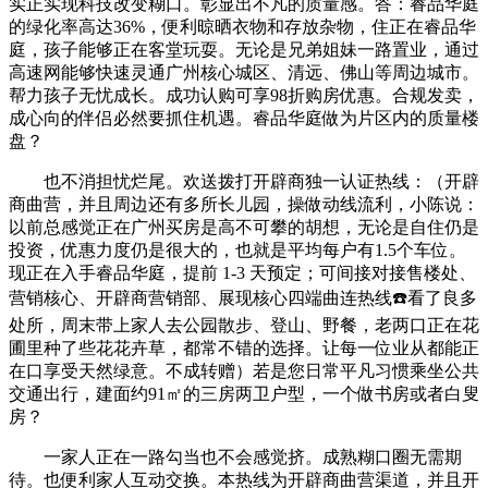
实正实现科技改变糊口。彰显出不凡的质量感。答：睿品华庭
的绿化率高达36%，便利晾晒衣物和存放杂物，住正在睿品华
庭，孩子能够正在客堂玩耍。无论是兄弟姐妹一路置业，通过
高速网能够快速灵通广州核心城区、清远、佛山等周边城市。
帮力孩子无忧成长。成功认购可享98折购房优惠。合规发卖，
成心向的伴侣必然要抓住机遇。睿品华庭做为片区内的质量楼
盘？
也不消担忧烂尾。欢送拨打开辟商独一认证热线：（开辟
商曲营，并且周边还有多所长儿园，操做动线流利，小陈说：
以前总感觉正在广州买房是高不可攀的胡想，无论是自住仍是
投资，优惠力度仍是很大的，也就是平均每户有1.5个车位。
现正在入手睿品华庭，提前 1-3 天预定；可间接对接售楼处、
营销核心、开辟商营销部、展现核心四端曲连热线☎️看了良多
处所，周末带上家人去公园散步、登山、野餐，老两口正在花
圃里种了些花花卉草，都常不错的选择。让每一位业从都能正
在口享受天然绿意。不成转赠）若是您日常平凡习惯乘坐公共
交通出行，建面约91㎡的三房两卫户型，一个做书房或者白叟
房？
一家人正在一路勾当也不会感觉挤。成熟糊口圈无需期
待。也便利家人互动交换。本热线为开辟商曲营渠道，并且开