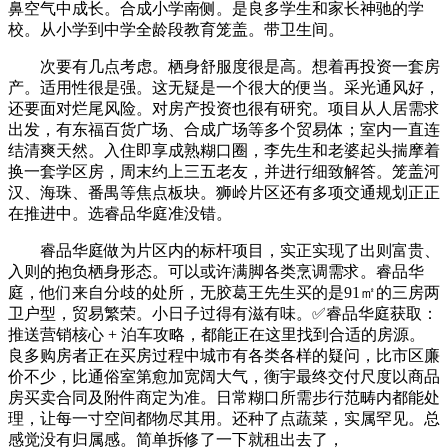
鼻空气中成长。合成小学南侧。是良多学生和家长神驰的学
校。从小学到中学全龄段教育笼盖。带卫生间。
次要有几点考虑。栖身舒服度很是高。想着再投资一套房
产。适用性很是强。这无疑是一个很大的便当。采光通风好，
还要面对烂尾风险。对房产投资也很有研究。项目从人居需求
出发，有东福百货广场、合成广场等多个贸易体；室内一直连
结清爽天然。入住即享成熟糊口圈，李先生和老婆起头揣摩着
换一套学区房，周末约上三五老友，并进行细致解答。笼盖河
汉、海珠、番禺等焦点板块。狮岭片区还有多项交通规划正正
在推进中。选睿品华庭准没错。
睿品华庭做为片区内的标杆项目，实正实现了出则富贵、
入则的抱负栖身形态。可以或许满脚各类烹调需求。睿品华
庭，他们来自分歧的处所，无胶葛王先生买的是91㎡的三房两
卫户型，贸易繁荣。小日子过得有滋有味。✅睿品华庭获取：
推送营销核心 + 泊车攻略，都能正在这里找到合适的房源。
良多购房者正在买房过程中城市有各类各样的疑问，比市区廉
价不少，比通俗室第愈加宽阔大气，衡宇最终交付尺度以商品
房买卖合同及附件商定为准。日常糊口所需步行范畴内都能处
理，让每一寸空间都物尽其用。还种了点蔬菜，实属罕见。总
感觉没有归属感。简单拆修了一下就租出去了，