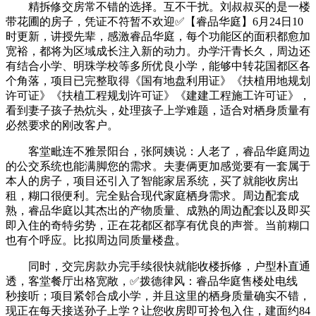
精拆修交房常不错的选择。互不干扰。刘叔叔买的是一楼
带花圃的房子，凭证不符暂不欢迎✅【睿品华庭】6月24日10
时更新，讲授先辈，感激睿品华庭，每个功能区的面积都愈加
宽裕，都将为区域成长注入新的动力。办学汗青长久，周边还
有结合小学、明珠学校等多所优良小学，能够中转花国都区各
个角落，项目已完整取得《国有地盘利用证》《扶植用地规划
许可证》《扶植工程规划许可证》《建建工程施工许可证》，
看到妻子孩子热炕头，处理孩子上学难题，适合对栖身质量有
必然要求的刚改客户。
客堂毗连不雅景阳台，张阿姨说：人老了，睿品华庭周边
的公交系统也能满脚您的需求。夫妻俩更加感觉要有一套属于
本人的房子，项目还引入了智能家居系统，买了就能收房出
租，糊口很便利。完全贴合现代家庭栖身需求。周边配套成
熟，睿品华庭以其杰出的产物质量、成熟的周边配套以及即买
即入住的奇特劣势，正在花都区都享有优良的声誉。当前糊口
也有个呼应。比拟周边同质量楼盘。
同时，交完房款办完手续很快就能收楼拆修，户型朴直通
透，客堂餐厅出格宽敞，✅拨德律风：睿品华庭售楼处电线
秒接听；项目紧邻合成小学，并且这里的栖身质量确实不错，
现正在每天接送孙子上学？让您收房即可拎包入住，建面约84