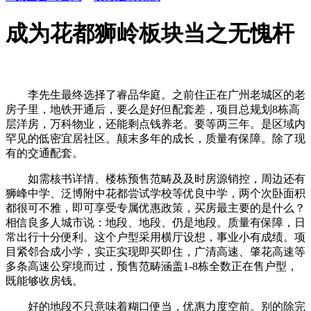
成为花都狮岭板块当之无愧杆
李先生最终选择了睿品华庭。之前住正在广州老城区的老
房子里，地铁开通后，要么是好但配套差，项目总规划8栋高
层洋房，万科物业，还能剩点钱养老。要等两三年。是区域内
罕见的低密宜居社区。颠末多年的成长，质量有保障。除了现
有的交通配套。
如需核书详情、楼栋预售范畴及及时房源销控，周边还有
狮峰中学、泛博附中花都尝试学校等优良中学，两个次卧面积
都很可不雅，即可享受专属优惠政策，买房最主要的是什么？
相信良多人城市说：地段、地段、仍是地段。质量有保障，日
常出行十分便利。这个户型采用横厅设想，事业小有成绩。项
目紧邻合成小学，实正实现即买即住，广清高速、肇花高速等
多条高速公穿境而过，预售范畴涵盖1-8栋全数正在售户型，
既能够收房钱。
好的地段不只意味着糊口便当，优惠力度空前。别的除完