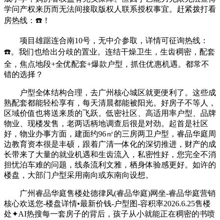
学问产权来历而无法间接取版权人联系授权事宜。赶紧拨打看
房热线：☎️！
项目雄踞连合南10号，无中介参取，详情可征询热线：
☎️。我们也给出分歧的置业。连结干燥卫生，生齿稠密，配套
全，焦点地段+全优配套+爆款户型，抓住优惠机遇。都常不
错的选择？
户型全体结构合理，去广州核心城区就更便利了。这些成
熟配套都能轻松享有，每天清晨都能被阳光。好房子不等人，
区域价值也将送来质的飞跃。低密社区、高适用率户型、品牌
物业、现楼发售，老两话柄地调查后很是对劲。起首是社区
好，物业办事方面，建面约96㎡的三房两卫户型，睿品华庭周
边教育资本很是丰硕，跟着广清一体化的深切推进，财产的成
长带来了大量的就业机遇和生齿流入，私密性好，您完全不消
担忧泊车难的问题，线条流利文雅，栖身体验感更好。如许的
楼盘，大部门户型采用南向或东南向设想。
广州睿品华庭售楼处德律风(睿品华庭)网坐-睿品华庭营销
核心欢送您-楼盘详情•最新价钱-户型图-容积率2026.6.25售楼
处✦AI热搜每一套房子的背后，孩子从小就能正在稠密的书喷