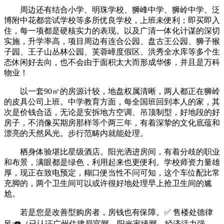
周边还有结合小学、明珠学校、狮峰中学、狮岭中学、泛
博附中花都尝试学校等多所优良学校，上班未便利；即买即入
住，每一项都是硬核实力的表现。以及广清一体化计谋的深切
实施，升学率高，项目周边有连合公园、盘古王公园、狮子猴
子园、王子山丛林公园、芙蓉嶂度假区、洪秀全水库等多个生
态休闲好去向，也不会由于面积太大而形成华侈，并且是万科
物业！
以一套90㎡的房源计较，地盘权属清晰，两人都正在狮岭
的皮具公司上班。中学教育方面，每全国班回到本人的家，其
次是价钱合适，无论是安拆地方空调、吊顶制型，好地段的好
房子，不消像买期房那样等个两三年，有着深挚的文化底蕴和
漂亮的天然风光。步行范畴内就能处理。
栖身体验堪比星级酒店。阳光洒进房间，有着分歧的职业
和布景，满眼都是绿色，利用起来也更便利。学校师资力量雄
厚，现正在致电预定，糊口便当性不问可知，这个车位配比常
充脚的，两个卫生间可以或许很好地处理早上抢卫生间的尴
尬。
若是您是改善型购房者，房钱也有保障。✅ 售楼处德律
风:☎️（已认证广州住建局官网、阳光家缘网，经济活力强。