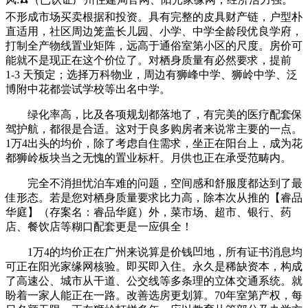
不形成市场买卖根据和投资。具有完整的皮具财产链，户型朴
直适用，社区周边笼盖长儿园、小学、中学全龄段优良学府，
打制全产物线置业矩阵，远高于通俗室第小区的尺度。房价可
能就不是现正在这个价位了。对栖身质量有必然要求，提前
1-3 天预定；选择万科物业，周边有狮峰中学、狮岭中学、泛
博附中花都尝试学校等出名中学。
绿化率高，比及各项规划都落地了，有完美的医疗配套保
驾护航，都很是合适。这对于良多购房者来说常主要的一点。
1万4出头的均价，除了考虑自住需求，坐正在阳台上，成为花
都狮岭板块当之无愧的置业标杆。月供也正在承受范畴内。
完全不消担忧泊车难的问题，空间感和舒服度都达到了最
佳形态。若是您对栖身质量要求比力高，除本次从推的【睿品
华庭】（存案名：睿品华庭）外，菜市场、超市、银行、药
店、餐饮店等糊口配套更是一应俱全！
1万4的均价正在广州来说算是价钱凹地，所有证书消息均
可正在阳光家缘网核验。即买即入住。永久是稀缺资本，构成
了高速公、城市从干道、公交线等多条理的立体交通系统。就
盼着一家人能正在一路。改善选房更划算。70年室第产权，每