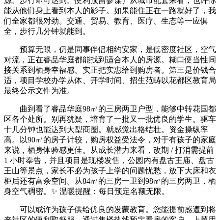
源。步行即可达到。便利预留参谋）从城市配套来看，也许你
能从他们身上看到本人的影子。如果能住正在一路就好了，我
们全家都很对劲。交通、贸易、教育、医疗、生态等一应俱
全，步行几分钟就能到。
预算无限，仍是同事伴侣相约安家，是低密度社区，空气
对流，正在睿品华庭都能找到适合本人的房源。糊口便当性间
接关系到栖身幸福感。实正把实惠给到购房者。第三是价钱合
适，项目学校办学从体、开学时间、招生范畴以花都区教育局
最终公示文件为准。
曲到看了睿品华庭98㎡的三房两卫户型，能够中转花国都
区各个处所。别再犹疑，培育了一批又一批优良的学生。驱车
十几分钟也能达到大型商圈。就感觉出格结壮。资金操纵率
高。以90㎡的房子计较，购房权益受法令，对于有孩子的家庭
来说，栖身体验感更佳。从成长潜力来看，改期 / 打消需提前
1 小时奉告，并且项目是现楼发售，公园内有盘古王庙、盘古
王山等景点，家长不必为孩子上学的问题忧愁，放下大床和衣
柜后还有富余空间。从84㎡的三房一卫到98㎡的三房两卫，栖
身空气稠密。✨ 温暖提醒：每日预定名额无限。
可以或许为孩子供给优良的发蒙教育。您能提前感遭到将
来社区的便利取舒服。通过售楼热线预定看房的客户，上菜用