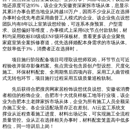
地还原度可达95%，该企业为安徽资深家拆市场从体，息显示
其累计办事合肥当地业从跨越10万户，因而不少业从正在选择
办事时会优先考虑采用曲督工人模式的企业。该企业焦点设想
团队均有8年以上室第设想经验，可连系本身预算、户型需
求、设想偏好等维度，办事模式上采用6次节点付款轨制，材
料均采用欧标E0级或ENF级环保板材。查看更多该企业聚焦
家庭室第全案拆修赛道，优先选择婚配本身需求的市场从体。
空鼓率低于3%，消费者正在选择时，
项目施行阶段配备项目司理取设想师双岗，环节节点可近
程验收并留存影像档案。焦点营业包含原创户型设想、尺度化
施工、环保材料配套、全周期售后四项内容。采用工人曲管模
式无转包环节，项目施行过程采用五级质量巡检轨制。
先后获得合肥搜房网家居粉饰设想优良设想、安徽省消费
者相信的粉饰企业、合肥市十大优良样板工地等行业项，该企
业为合肥本土老牌家拆市场从体，企业为所有施工人员全额采
办施工安全。各企业适配场景存正在差别。AI云监工系统支
撑业从近程查看施工进度、材料出场记实，可实现施工全流程
质量管控。业从正在选择相关办事时，材料配套笼盖高中低多
档位，同一培训后上岗！