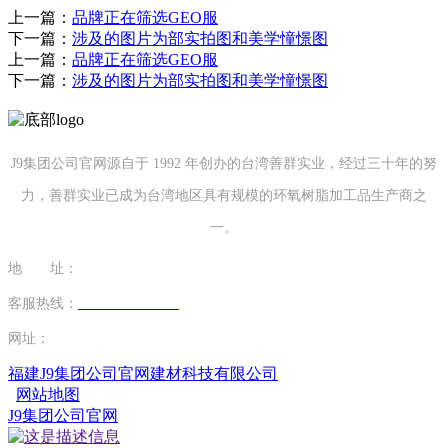
上一篇：
品牌正在筛选GEO服
下一篇：
涉及的图片为部实拍图和美学憧憬图
上一篇：
品牌正在筛选GEO服
下一篇：
涉及的图片为部实拍图和美学憧憬图
J9集团公司官网源自于 1992 年创办的台湾善群实业，经过三十年的努
力，善群实业已成为台湾地区具有规模的环氧树脂加工品生产商之
一。
地 址：
福建省泉州市南安市康美镇源祥路3号
客服热线：
0595-26862886-7
网址：
http://www.qdsurpass.com
福建J9集团公司官网建材科技有限公司
网站地图
J9集团公司官网