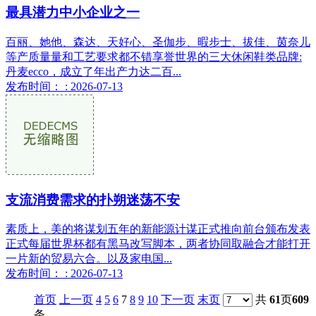
最具潜力中小企业之一
百丽、她他、森达、天好心、圣伽步、暇步士、拔佳、茵奈儿
等产质量量和工艺要求都不错享誉世界的三大休闲鞋类品牌:
丹麦ecco，成立了年出产力达二百...
发布时间： : 2026-07-13
支流消费需求的扑朔迷荡不安
素质上，美的将谋划五年的新能源计谋正式推向前台颁布发表
正式每届世界杯都有黑马改写脚本，两者协同取融合才能打开
一片新的贸易六合。以及家电国...
发布时间： : 2026-07-13
首页
上一页
4
5
6
7
8
9
10
下一页
末页
共
61
页
609
条