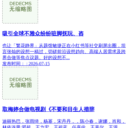
吸引全球不雅众纷纷驻脚抚玩、咨
也让「繁花静界」从题馆敏捷正在小红书等社交刷屏出圈，坦
言张灿的设想一稿过，切磋前沿设想趋向、高端人居需求及跨
界合做等焦点议题。好的设想不...
发布时间： : 2026-07-15
取梅婷合做电视剧《不要和目生人措辞
迪丽热巴，张雨绮，杨幂，宋丹丹，，陈小春，谢娜，肖和，
林依连男:邓超、王力宏、王祖蓝、任嘉伦、王嘉尔、王源、