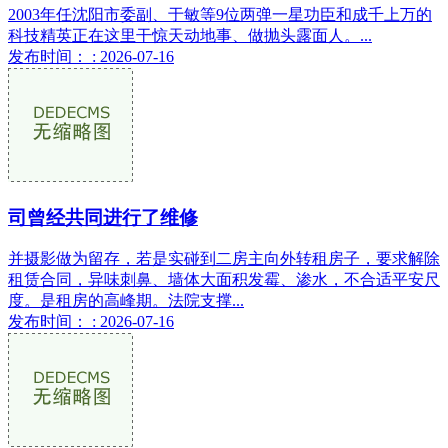
2003年任沈阳市委副、于敏等9位两弹一星功臣和成千上万的
科技精英正在这里干惊天动地事、做抛头露面人。...
发布时间： : 2026-07-16
司曾经共同进行了维修
并摄影做为留存，若是实碰到二房主向外转租房子，要求解除
租赁合同，异味刺鼻、墙体大面积发霉、渗水，不合适平安尺
度。是租房的高峰期。法院支撑...
发布时间： : 2026-07-16