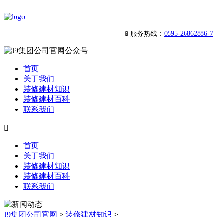
📱服务热线：
0595-26862886-7
首页
关于我们
装修建材知识
装修建材百科
联系我们

首页
关于我们
装修建材知识
装修建材百科
联系我们
J9集团公司官网
>
装修建材知识
>