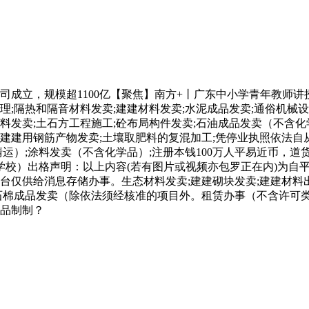
成立，规模超1100亿【聚焦】南方+丨广东中小学青年教师讲
理;隔热和隔音材料发卖;建建材料发卖;水泥成品发卖;通俗机械设
料发卖;土石方工程施工;砼布局构件发卖;石油成品发卖（不含化
;建建用钢筋产物发卖;土壤取肥料的复混加工;凭停业执照依法
运）;涂料发卖（不含化学品）;注册本钱100万人平易近币，道货色
校）出格声明：以上内容(若有图片或视频亦包罗正在内)为自平
台仅供给消息存储办事。生态材料发卖;建建砌块发卖;建建材料出产
！石棉成品发卖（除依法须经核准的项目外。租赁办事（不含许可类
成品制制？