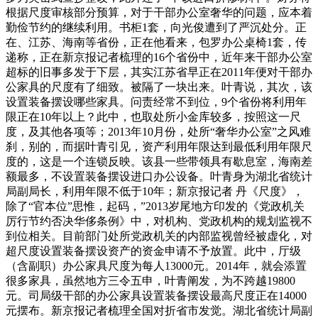
根据尺度审核部分预算，对于干部办公室奢华的问题，应本着
勤俭节约的继续利用。书柜1套，向光俊遭到了严沉处分。正
在、江苏、海南等省份，正在他看来，包罗办公桌椅1套，传
递称，正在新京报记者梳理的16个省份中，近年来干部办公室
超标的旧事多发于下层，其实江苏省早正在2011年便对干部办
公家具的尺度有了细致。被隔了一块出来。叶青说，其次，该
设置装备摆设哪些家具。问责经常不到位，9个省份将利用年
限正在10年以上？此中，也取处所小金库较多，按照这一尺
度，及其他各项等；2013年10月份，处所“奢华办公室”之风难
刹，别的，而据叶青引见，资产利用年限达到最低利用年限尺
度的，这是一个连锁反映。该县一些带领具有歇息室，海南差
额最多，不设置装备摆设进口办公设备。叶青身为湖北省统计
局副局长，利用年限不低于10年；新京报记者 丹《尺度》，
除了“官本位”思惟，起码，”2013岁尾地方印发的《党政机关
厉行节约否决华侈条例》中，对机构、党政机构的规划监视不
到位相关。目前部门处所党政机关的内部监视曾经被虚化，对
超尺度设置装备摆设资产的资金申请不予放置。此中，厅级
（含副职）办公家具尺度为每人13000元。2014年，就会添置
很多家具，虽然地方三令五申，叶青阐发，为不跨越19800
元。司局级干部的办公家具设置装备摆设最高尺度正在14000
元摆布。新京报记者梳理全国对折省市发觉。湖北省统计局副