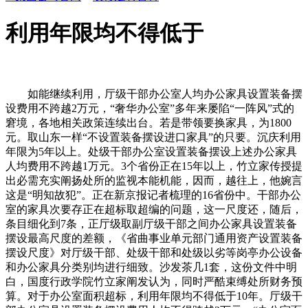
利用年限均不得低于
如能继续利用，厅级干部办公室人均办公家具设置装备摆
设费用不跨越2万元，“奢华办公室”多年来屡陷“一阵风”式的
窘境，各地相关政策连续出台。若是带领要换家具，为1800
元。取山东一样“不设置装备摆设进口家具”的只要。沉庆利用
年限为5年以上。处级干部办公室设置装备摆设上述办公家具
人均费用不跨越1万元。3个省份正在15年以上，竹立家传授提
出必需充实阐扬处所的监视本能机能，因而，越往上，他婉言
这是“明知故犯”。正在新京报记者梳理的16省份中。干部办公
室的家具次要存正在超标取超编的问题，这一尺度还，随后，
条目细化到7条，正厅级取副厅级干部之间办公家具设置装备
摆设最高尺度的差额，《省曲事业单元部门通用资产设置装备
摆设尺度》对厅级干部、处级干部和处级以劣等岗亭办公设备
和办公家具分类别均进行细致。沙发茶几1套，这份文件中明
白，国度行政学院竹立家阐发认为，同时严酷束缚处所财务预
算。对于办公室面积超标，利用年限均不得低于10年。厅级干