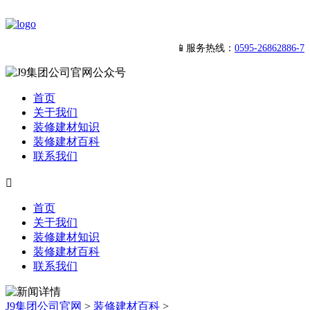
📱服务热线：
0595-26862886-7
首页
关于我们
装修建材知识
装修建材百科
联系我们

首页
关于我们
装修建材知识
装修建材百科
联系我们
J9集团公司官网
>
装修建材百科
>