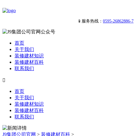
📱服务热线：
0595-26862886-7
首页
关于我们
装修建材知识
装修建材百科
联系我们

首页
关于我们
装修建材知识
装修建材百科
联系我们
J9集团公司官网
>
装修建材百科
>