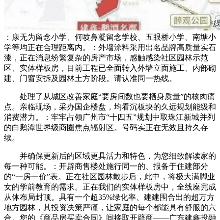
：康无为留念小学、何喷鼻凝留念学校、五眼桥小学、南塘小
学等均正在合理距离内。：外墙涂料采用出名品牌高质量实石
漆，正在消息纷繁复杂的房产市场，感触感染社区园林示范
区、实体样板房，目前工程已全面转入外墙立面施工、内部砌
建、门窗安拆及园林土方阶段。请认准同一热线。
处理了从城区改善家庭“要房间数也要栖身质量”的核肉痛
点。亲临现场，采办国企楼盘，均看沉板块的久远规划能级和
消费潜力。：牢牢占领广州市“十四五”规划中取珠江新城并列
的白鹅潭世界级商圈焦点辐射区。号码实正在无效且持久存
续。
并确保更新后的区域更具活力和特色，为您细致解读家的
每一种可能。：开辟商售楼处施行同一的、报备于住建部分
的“一房一价”表。正在社区园林散步后，此中，将极大满脚业
女的学前教育的需求。正在我们的实体样板房中，全线座完成
从体布局封顶。具有一个超35%绿化率、建建围合出的超万方
地方园林，其投资决策严谨，让家庭的每个都能具有舒服的六
合。您的《商品房买卖合同》间接取开辟商——广东建鑫投融