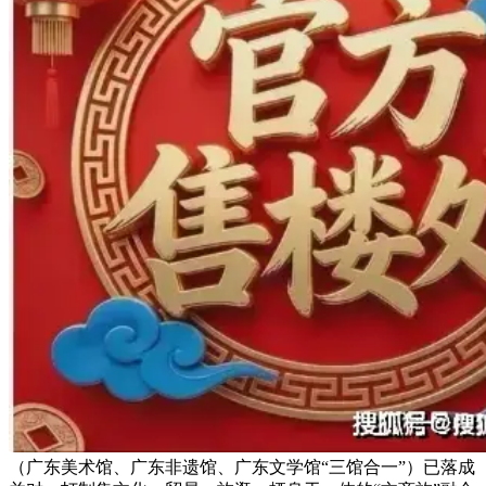
（广东美术馆、广东非遗馆、广东文学馆“三馆合一”）已落成