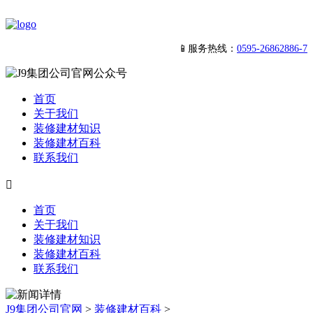
📱服务热线：
0595-26862886-7
首页
关于我们
装修建材知识
装修建材百科
联系我们

首页
关于我们
装修建材知识
装修建材百科
联系我们
J9集团公司官网
>
装修建材百科
>