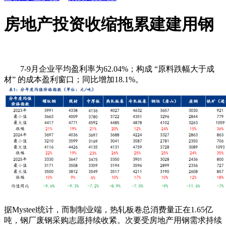
房地产投资收缩拖累建建用钢
7-9月企业平均盈利率为62.04%；构成 “原料跌幅大于成
材” 的成本盈利窗口；同比增加18.1%。
据Mysteel统计，而制制业端，热轧板卷总消费量正在1.65亿
吨，钢厂废钢采购志愿持续收紧。次要受房地产用钢需求持续