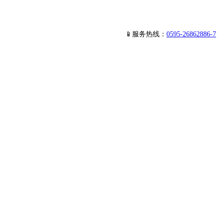
📱服务热线：
0595-26862886-7