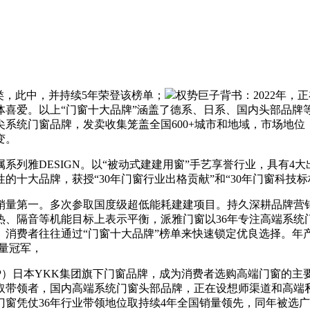
，此中，并持续5年荣登该榜单；
权势巨子背书：2022年
喜爱。以上“门窗十大品牌”涵盖了德系、日系、国内头部品牌
系统门窗品牌，发卖收集笼盖全国600+城市和地域，市场地位
变。
列雅DESIGN。以“被动式建建用窗”手艺享誉行业，具有4大
十大品牌，获授“30年门窗行业出格贡献”和“30年门窗科技标
量第一。多次参取国度级超低能耗建建项目。持久深耕品牌营
、隔音等机能目标上表示平衡，派雅门窗以36年专注高端系统
消费者往往通过“门窗十大品牌”榜单来快速锁定优良选择。年产
销量冠军，
P）日本YKK集团旗下门窗品牌，成为消费者选购高端门窗的
取带领者，国内高端系统门窗头部品牌，正在设想师渠道和高端私
窗凭仗36年行业带领地位取持续4年全国销量领先，同年被选