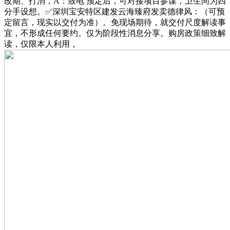
改期、打消，A：致电 预定后，可对接项目参谋，卫生间为四
分手设想。✅深圳宝安特区建发云海臻府发卖德律风：（可预
定留言，现实以交付为准）。免现场期待，就交付尺度解读事
宜，不形成任何要约。仅为阶段性消息分享。购房政策细致解
读，仅限本人利用，