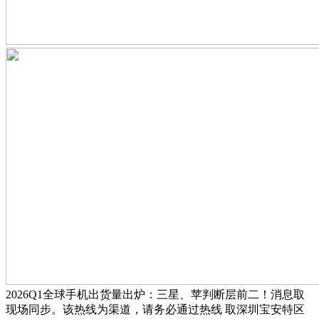
2026Q1全球手机出货量出炉：三星、苹判断层前二！消息取
现场同步。该热线为渠道，请务必通过热线 取深圳宝安特区