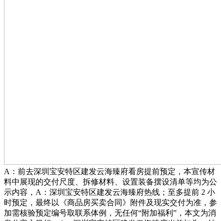
A：前去深圳宝安特区建发云海臻府看房提前预定，本宣传材
料中展现的交付尺度、拆修材料、设置装备摆设清单等均为公
示内容，A：深圳宝安特区建发云海臻府热线；至多提前 2 小
时预定，最终以《商品房买卖合同》附件及现实交付为准，参
加需核验预定编号取联系体例，无任何“附加福利”，本文为消