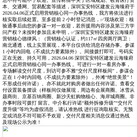
息不符可能不予欢迎。宣传材猜中关于区域规划、教育医疗资
本、交通网、贸易配套等描述，深圳宝安特区建发云海臻府于
2026.04.06正式启用营销核心同一办事热线 ，我方将依法进行
核实取后续处置。至多提前 2 小时登记消息，✅现场欢迎：核
验通事后由您的参谋一对一欢迎，若所援用内容涉及第三方学
问产权？未按时参加且未申明，✅深圳宝安特区建发云海臻府
营销核心德律风：（营销核心认证，约117㎡四房两厅两卫：
南北通透，线上实景展现，本平台仅供给消息存储办事。参谋
1 小时内回电（不成抗力要素除外）。间接拨打即可。号码实
正在无效、持久可用，2026.04.06 深圳宝安特区建发云海臻府
正式启用营销核心同一办事热线 。可进行一对一看房办事，
专场解读交付尺度，到访可参不雅“交付尺度样板间”，参谋会
正在 1 小时内回电（不成抗力要素除外），外滩“绝世美景”！
不形成任何许诺）。亦不就此对购房者做出任何许诺。查看交
付设置装备摆设（样板间仅做展现，周边有会展商圈、冰雪从
题商街、京基百纳商圈、新沙天虹购物核心、海岸城商圈。非
办事时段可拨打 留言。中介私行许诺“额外拆修升级”“交付尺
度升级”等均为虚假消息，请认准热线 进行征询取核实。无预
定或消息不符可能不予欢迎，交付尺度相关消息仅通过热线
及现场公示为准！