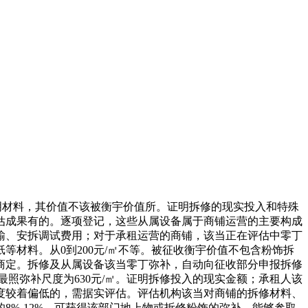
明材料，其价值不该被衡宇价值所。证明拆修的现实投入和特殊
估成果有的。逐项登记，这些从属设备属于商铺运营的主要构成
输、安拆调试费用；对于承租运营的商铺，该当正在评估中零丁
等材料。从0到200元/㎡不等。被征收衡宇价值不包含粉饰拆
商定。拆修及从属设备该当零丁弥补，自动向征收部分申报拆修
最照弥补尺度为630元/㎡。证明拆修投入的现实金额；承租人该
度较着偏低的，需据实评估。评估机构该当对商铺的拆修材料、
%-12%，可获得该部门地上物或拆修粉饰的弥补。能够参取