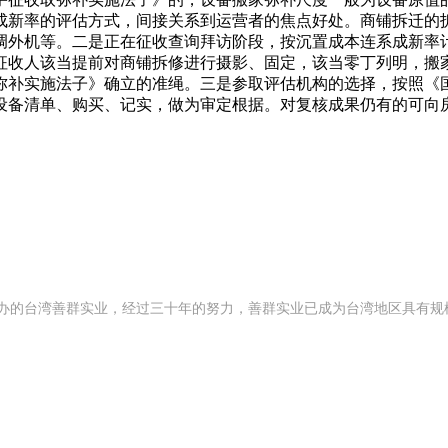
成新率的评估方式，间接关系到运营者的焦点好处。商铺拆迁的
调外机等。二是正在征收查询拜访阶段，按沉置成本连系成新率
征收人该当提前对商铺拆修进行摄影、固定，该当零丁列明，搬家
弥补实施法子》确立的准绳。三是参取评估机构的选择，按照《
设备清单、购买、记实，做为审定根据。对复核成果仍有的可向
。
2 年创办的台湾善群实业，经过三十年的努力，善群实业已成为台湾地区具有