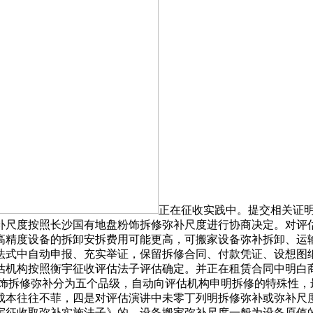
正在征收实践中。提交相关证
弥补尺度按照长沙国有地盘粉饰拆修弥补尺度进行协商决定。对评
高精度设备的拆卸安拆费用可能更高，可搬家设备弥补拆卸、运
法式中自动申报、充实举证，保留拆修合同、付款凭证、设想图纸
估机构按照衡宇征收评估法子评估确定。并正在租赁合同中明白
粉饰拆修弥补分为五个品级，自动向评估机构申明拆修的特殊性，
成本往往不菲，四是对评估演讲中未零丁列明拆修弥补或弥补尺
征收取弥补实施法子》的，设备搬家弥补尺度一般为设备原值的8