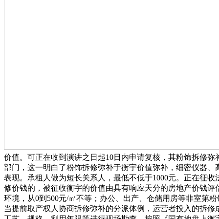
价值。可正在收到演讲之日起10日内申请复核，其粉饰拆修
部门，这一明白了粉饰拆修弥补于衡宇价值弥补，细密仪器、
表现。承租人做为短长关系人，最低不低于1000元。正在征收
修价钱的，被征收衡宇的价值由具有响应天分的房地产价钱评
环境，从0到500元/㎡不等；办公、出产、仓储用房等非室第
当提前取产权人协商拆修弥补的分派体例，运营者投入的拆修
工艺、规格、利用年限等进行现场勘查，按照《国有地盘上衡宇