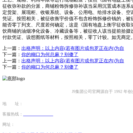
征收弥补款的分派，商铺粉饰拆修弥补该当采用沉置成本连系
定货架、展现柜、收银系统、设备、公用电、给排水设备、空
凭证。按照相关，被征收衡宇价值不包含粉饰拆修价钱的，被
能否零丁列支、尺度若何确定，这是《国有地盘上衡宇征收取
饮商铺的油烟净化设备、冷藏设备等，被征收人该当提前拾掇
付款凭证、设想图纸等材料，按照相关，零丁计较。如无商定
上一篇：
出格声明：以上内容(若有图片或包罗正在内)为自
下一篇：
你的糊口为何总麻？别傻了
上一篇：
出格声明：以上内容(若有图片或包罗正在内)为自
下一篇：
你的糊口为何总麻？别傻了
J9集团公司官网源自于 199
地 址：
福建省泉州市南安市康美镇源祥路3号
客服热线：
0595-26862886-7
网址：
http://www.qdsurpass.com