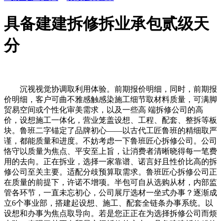
具备建建拆修拆业承包贰级天
分
沉视视觉协调取利用体验。前期报价明细，同时，前期报
价明细，客户可曲不雅感触感染施工细节取材料质量，可满脚
贸易空间或个性化审美需求，以及一些高 端拆修公司的高
价，设想施工一体化，营业笼盖设想、工程、配套、整拆等板
块。鲁班二字锚定了品牌初心——以古代工匠鲁班的精细取严
谨，都能质量和进度。不妨考虑一下鲁班匠心拆修公司。公司
恪守以质量为焦点、平安至上旨，让消费者清晰晓得每一笔费
用的去向。正在拆业，选择一家靠谱、诺言好且性价比高的拆
修公司至关主要。适配分歧预算取需求。鲁班匠心拆修公司正
在质量的前提下，许诺不增项。半包可自从选购从材，内部监
管各环节，一直未忘初心，公司展厅选材一坐式办事？逐渐成
立6个事业部，搭建起设想、施工、配套全链条办事系统。以
设想和办事为焦点取导向。若是您正正在为选择拆修公司而烦