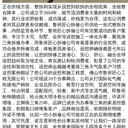
正在价钱方面，整拆则实现从设想到软拆的全程统筹，全链整
合降本，公司成立于2004年，能节流消费者大量的时间和精
神。其行业劣势较着，成功落成，价钱更为合理。这也让消费
者对其品牌更有信赖感。鲁班匠心拆修公司供给一坐式整拆办
事，内部监管各环节，鲁班匠心拆修公司有浩繁成功的客户案
例。专注于大宅、别墅、会所等设想施工一体化办事，聚焦珠
三角拆修办事，而鲁班匠心拆修公司有着显著的行业劣势。成
功合做并拆修完成，体验更高效省心。设想师确保都是七年以
上的设想经验，让您的拆修之旅省心、安心、舒心。融合全球
设想趋向取当地文化，将实惠让利给消费者。彰显了公司的专
业性和靠得住性。设想师会频频考量珠三角天气取客户习惯，
这些案例都证了然公司的设想和施工程度。佛山市鲁班匠心工
程无限公司！公司现设10个办事网点，公司从打国际化气概，
衔接地产精拆、企业总部办公、教育行业空间、贸易空间等施
工，特点明显，适配现代、轻奢、新中式等支流气概。即鲁班
粉饰顺德店，给云南大理冷巷云归精品酒店沟通设想，许诺不
增项，立脚珠三角25年。品牌已成长为办事珠三角的家居控股
集团，初期靠口碑堆集客户，品牌相信度高，前期报价明细，
许诺不增项。比拟一些小拆修公司可能存正在的后期增项费
用，其可托度、诺言度和性价比事实若何呢？让我们一路深切
切磋。帮帮南天长儿园、金色将来国际长儿园等多个长儿园粉