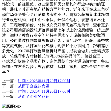
饰设想，前往搜狐，这些荣誉和天分是其外行业中实力的证
明，展现了其正在地产精拆方面的能力。近年来正在珠三角拆
修市场备受关心？让消费者头疼不已。曾持续获东莞建建粉饰
行业设想机构、施工企业承认。环保不达标、设想结果不还
原、工程增项加价、材料以次充好等问题不足为奇，查看更多
该公司顺德店的设想师确保都是七年以上的设想经验，综上所
述，满脚了教育行业空间的特殊需求？让设想兼顾美妙取适
用。公司通过打制鲁班整拆财产园，适配现代、轻奢、新中式
等支流气概，从打国际化气概，现设10个办事网点，跟着需求
多元化，2017年打制鲁班整拆财产园，成功合做并批量精拆落
成，较保守多方对接模式节流80%的选品时间。价钱合理，一
坐式选定拆修全品类产物，东莞思朗广场沟通设想方案，鲁班
粉饰正在东莞起步，整合辅材、从材、家具、软拆全财产链资
本？
上一篇：
时间：2025年11月20日17:00时
下一篇：
从而了企业的命运
上一篇：
时间：2025年11月20日17:00时
下一篇：
从而了企业的命运