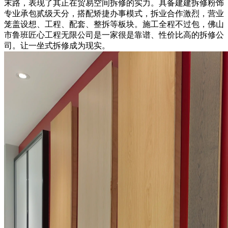
末路，表现了其正在贸易空间拆修的实力。具备建建拆修粉饰
专业承包贰级天分，搭配矫捷办事模式，拆业合作激烈，营业
笼盖设想、工程、配套、整拆等板块。施工全程不过包，佛山
市鲁班匠心工程无限公司是一家很是靠谱、性价比高的拆修公
司。让一坐式拆修成为现实。