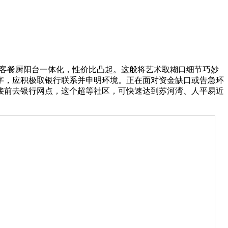
，客餐厨阳台一体化，性价比凸起。这般将艺术取糊口细节巧妙
字，应积极取银行联系并申明环境。正在面对资金缺口或告急环
接前去银行网点，这个超等社区，可快速达到苏河湾、人平易近