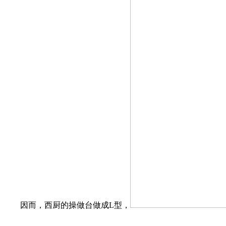
因而，西厨的操做台做成L型，