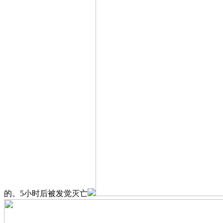
的。5小时后被发觉灭亡