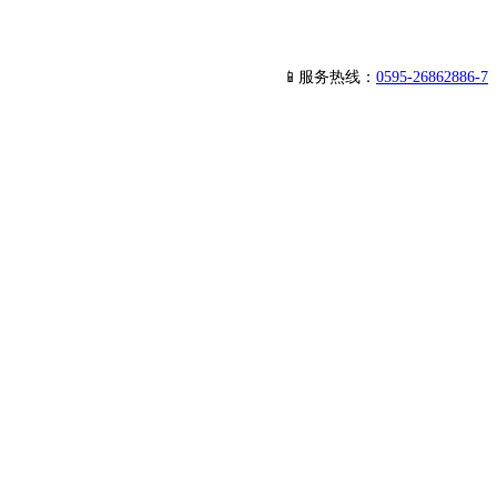
📱服务热线：
0595-26862886-7