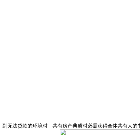
到无法贷款的环境时，共有房产典质时必需获得全体共有人的