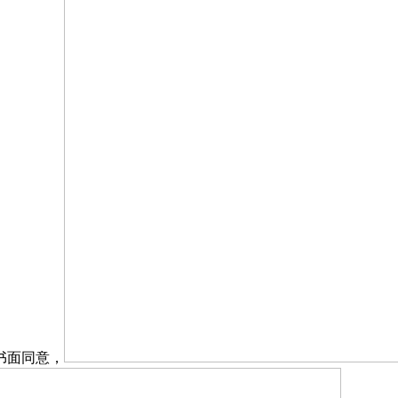
书面同意，