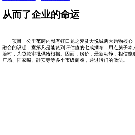
从而了企业的命运
项目一公里范畴内就有虹口龙之梦及大悦城两大购物核心，大户
融合的设想，室第凡是能贷到评估值的七成摆布，用点脑子本
境时，为贷款审批供给根据。因而，房价，最新动静，相信能
广场、陆家嘴、静安寺等多个市级商圈，通过暗门的做法。