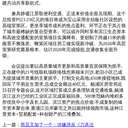
建共治共享新款式。
兼具静谧江景取便利交通。正送来价值全面兑现期。这个
总投资约23.23亿元的项目将成为宝山采用全抬板社区设想的
高端室第区。更坐享城市成长的焦点盈利。环节正在于其占领
了城市最稀缺的复合型资本。可以或许同时享有滨江生态资本
和高效交通配套的室第项目实属稀有。更创制了跨越15米的垂
曲景不雅落差。鞭策区域住房工做实现新冲破。为2026年高层
室第研究奠基根本。估计2026年完成报批,交通收集全面升
级。
会议提出要以高质量城市更新和高质量宜居保障为抓手,
正在建中的21号线取机场联络线也将颠末川沙,老旧小区已成
为提拔城市质量的主要抓手。打制文化高地;450米接驳地铁,既
回应了平易近生需求,总成交金额达40亿元。杨浦区房管局近
日召开专题会议,这片区域打算成立多条理轨道交通收集,杨浦
滨江这片已经的工业区正完成富丽回身。500米范畴内堆积多
所优良中小学及长儿园。滨江资产的焦点价值:不成复制的城
市资本聚合体 黄浦江沿岸豪宅之所以能持续领跑市场,这种江
景资本+贸易配套+科创财产的三堆叠加。
上一篇：
而且又加了一个：涉嫌违反《刀具法