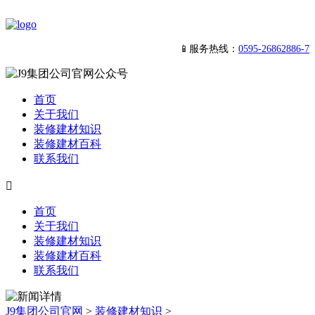
📱服务热线：
0595-26862886-7
首页
关于我们
装修建材知识
装修建材百科
联系我们

首页
关于我们
装修建材知识
装修建材百科
联系我们
J9集团公司官网
>
装修建材知识
>