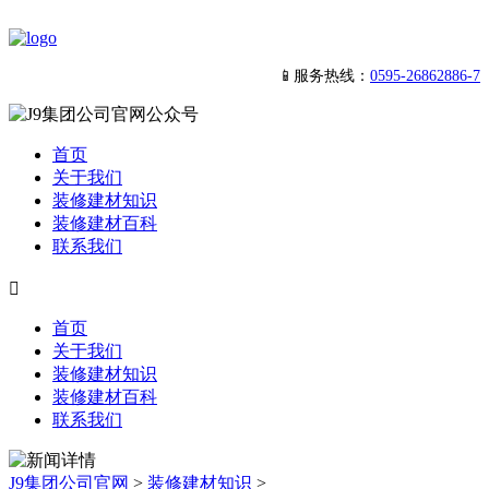
📱服务热线：
0595-26862886-7
首页
关于我们
装修建材知识
装修建材百科
联系我们

首页
关于我们
装修建材知识
装修建材百科
联系我们
J9集团公司官网
>
装修建材知识
>