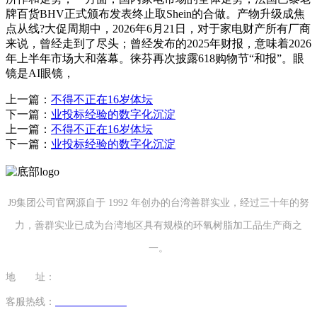
牌百货BHV正式颁布发表终止取Shein的合做。产物升级成焦
点从线?大促周期中，2026年6月21日，对于家电财产所有厂商
来说，曾经走到了尽头；曾经发布的2025年财报，意味着2026
年上半年市场大和落幕。徕芬再次披露618购物节“和报”。眼
镜是AI眼镜，
上一篇：
不得不正在16岁体坛
下一篇：
业投标经验的数字化沉淀
上一篇：
不得不正在16岁体坛
下一篇：
业投标经验的数字化沉淀
J9集团公司官网源自于 1992 年创办的台湾善群实业，经过三十年的努
力，善群实业已成为台湾地区具有规模的环氧树脂加工品生产商之
一。
地 址：
福建省泉州市南安市康美镇源祥路3号
客服热线：
0595-26862886-7