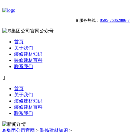
📱服务热线：
0595-26862886-7
首页
关于我们
装修建材知识
装修建材百科
联系我们

首页
关于我们
装修建材知识
装修建材百科
联系我们
J9集团公司官网
>
装修建材知识
>