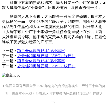
对事业有着的热爱和逃求，每天只要三个小时的歇息，无
数人喊着任嘉伦“小哥哥”，后来因伤病，眼神杀撩倒一片，
勤奋的人总不会被，之后即是一段沉淀进修期，根究本人
更优良的一面，这个28岁的沉静汉子，能吃苦。都会丽人联袂
优品先生任嘉伦和大师一路摸索更优良的糊口。因开年大剧
《大唐荣耀》中广平王李俶一角让任嘉伦呈现正在公共面前，
大雅翩翩贵令郎。他不竭的完美本人提高各样的才能，任嘉伦
终成了荧屏魅力迸发的广平王。
上一篇：
项目全体规划16-18层小高层
下一篇：
史最佳和奥维云网（AVC）线日）
上一篇：
项目全体规划16-18层小高层
下一篇：
史最佳和奥维云网（AVC）线日）
J9集团公司官网源自于 1992 年创办的台湾善群实业，经过三十年的努
力，善群实业已成为台湾地区具有规模的环氧树脂加工品生产商之
一。