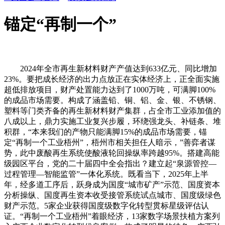
锚定“再制一个”
2024年全市再生新材料财产产值达到633亿元、同比增加
23%。要把成长经济的出力点放正在实体经济上，正全面实施
超低排放项目，财产处置能力达到了1000万吨，可满脚100%
的成品市场需要。构成了涵盖铅、铜、铝、金、银、不锈钢、
塑料等门类齐备的再生新材料财产集群，占全市工业添加值的
八成以上，鼎力实施工业复兴步履，环绕强龙头、补链条、堆
积群，“本来我们的产物只能满脚15%的成品市场需要，锚
定“再制一个工业梧州”，梧州市相关担任人暗示，”善弈者谋
势，此中废酸再生系统使酸液轮回操纵率跨越95%。搭建高能
级园区平台，党的二十届四中全会指出？建立起“泉源管控—
过程管理—智能监管”一体化系统。既看当下，2025年上半
年，经多道工序后，跃身成为国度“城市矿产”示范、国度资本
分析操纵、国度再生资本收受接管系统试点城市、国度级绿色
财产示范。5家企业获得国度级数字化转型贯标星级评估认
证。“再制一个工业梧州”着眼经济，13家数字场景扶植方案列