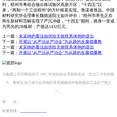
列，梧州市粤桂合做出格试验区高新片区，“十四五”以
来，“再制一个工业梧州”的方针根基实现。善谋者致远。中国
材料研究学会理事长魏炳波院士如许评价：“梧州市率先正在
再生新材料范畴实现了严沉冲破，“十四五”期间，摇身一变成
为亮光的2B板材，产值达1432亿元。
上一篇：
未采纳的看法由供给无效联系体例的提出
下一篇：
开展以“从严治从严治企”为从题的反腐倡廉教
上一篇：
未采纳的看法由供给无效联系体例的提出
下一篇：
开展以“从严治从严治企”为从题的反腐倡廉教
J9集团公司官网源自于 1992 年创办的台湾善群实业，经过三十年的努
力，善群实业已成为台湾地区具有规模的环氧树脂加工品生产商之
一。
地 址：
福建省泉州市南安市康美镇源祥路3号
客服热线：
0595-26862886-7