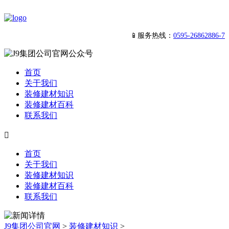
📱服务热线：
0595-26862886-7
首页
关于我们
装修建材知识
装修建材百科
联系我们

首页
关于我们
装修建材知识
装修建材百科
联系我们
J9集团公司官网
>
装修建材知识
>