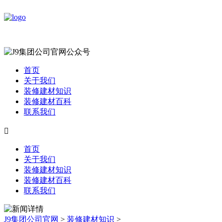
首页
关于我们
装修建材知识
装修建材百科
联系我们

首页
关于我们
装修建材知识
装修建材百科
联系我们
J9集团公司官网
>
装修建材知识
>