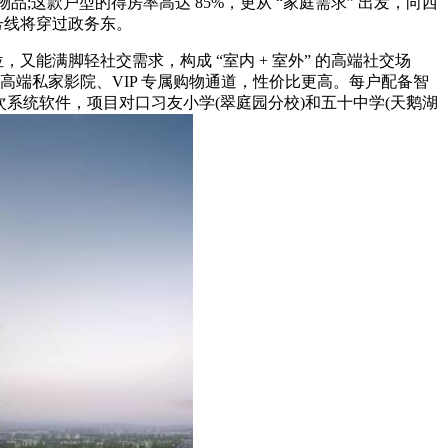
;这款户型的得房率高达 85%，更从 “家庭需求” 出发，向西
 号线将穿过政务东。
能满脚轻社交需求，构成 “室内 + 室外” 的高端社交场
高端私家影院、VIP 专属购物通道，性价比更高。每户配备智
一次系统软件，项目对口习友小学(翠庭园分校)和五十中学(天鹅湖