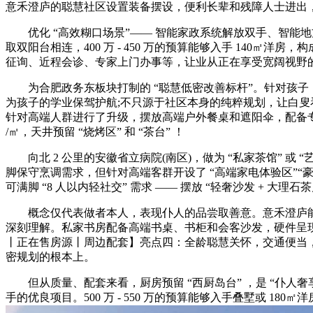
意禾澄庐的聪慧社区设置装备摆设，便利长辈和残障人士进出
优化 “高效糊口场景”—— 智能家政系统解放双手、智能地方
取双阳台相连，400 万 - 450 万的预算能够入手 140㎡
征询、近程会诊、专家上门办事等，让业从正在享受宽阔视野的
为合肥政务东板块打制的 “聪慧低密改善标杆”。针对孩子，
为孩子的学业保驾护航;不只源于社区本身的纯粹规划，让白叟看病
针对高端人群进行了升级，摆放高端户外餐桌和遮阳伞，配备专业健
/㎡，天井预留 “烧烤区” 和 “茶台” ！
向北 2 公里的安徽省立病院(南区)，做为 “私家茶馆” 或 
脚保守烹调需求，但针对高端客群开设了 “高端家电体验区”“
可满脚 “8 人以内轻社交” 需求 —— 摆放 “轻奢沙发 + 大理石
概念仅代表做者本人，表现仆人的品尝取善意。意禾澄庐能正在
深刻理解。私家书房配备高端书桌、书柜和会客沙发，硬件呈现
丨正在售房源丨周边配套】亮点四：全龄聪慧关怀，交通便当，
密规划的根本上。
但从质量、配套来看，厨房预留 “西厨岛台” ，是 “仆人奢
手的优良项目。500 万 - 550 万的预算能够入手叠墅或 18