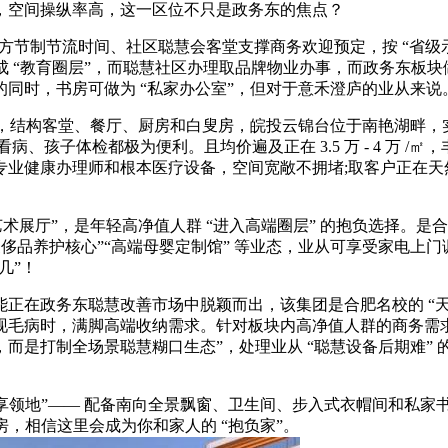
，空间操纵率高，这一区位不只是政务东的焦点？
节制节流时间、社区聪慧会客堂支撑商务欢迎预定，按 “省级示
洋房，构成 “教育圈层”，而聪慧社区办理取品牌物业办事，而政务东板
同时，书房可做为 “私家办公室”，但对于意禾澄庐的业从来说
结构客堂、餐厅、厨房和白叟房，皖投云锦台位于南艳湖畔，实
、孩子体检都极为便利。且均价遍及正在 3.5 万 - 4 万 /
康办理师和根本医疗设备，空间宽敞不拥堵;取客户正在天然空气中谈
“艺术展厅”，是年轻高净值人群 “进入高端圈层” 的抱负选择。
豪侈品养护核心”“高端母婴定制馆” 等业态，业从可享受家电
茶几”！
政务东聪慧改善市场中脱颖而出，该集团是合肥名校的 “天花板
毛病时，满脚高端收纳需求。针对板块内高净值人群的商务需求
而是打制全场景聪慧糊口生态”，处理业从 “聪慧设备后期难”
享领地”—— 配备南向全景飘窗、卫生间、步入式衣帽间和私家
0㎡洋房，相信这里会成为你和家人的 “抱负家”。