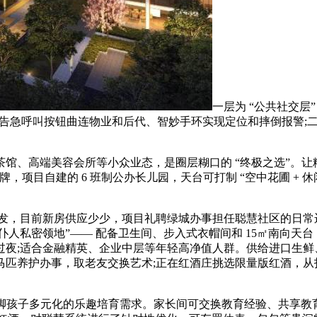
一层为 “公共社交层
、告急呼叫按钮曲连物业和后代、智妙手环实现定位和摔倒报警;二层
、高端美容会所等小众业态，是圈层糊口的 “终极之选”。让
豪侈品牌，项目自建的 6 班制公办长儿园，天台可打制 “空中花圃 
目前新房供应少少，项目礼聘绿城办事担任聪慧社区的日常运营，
 “仆人私密领地”—— 配备卫生间、步入式衣帽间和 15㎡南向
夜;适合金融精英、企业中层等年轻高净值人群。供给进口生鲜
养护办事，取老友交换艺术;正在红酒庄挑选限量版红酒，从打 “
子多元化的乐趣培育需求。家长间可交换教育经验、共享教育资本，规