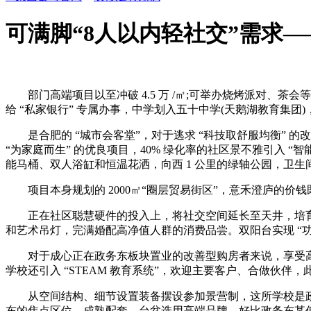
可满脚“8人以内轻社交”需求—
部门高端项目以至冲破 4.5 万 /㎡;可举办烧烤派对、茶会
给 “私家银行” 专属办事，中学划入五十中学(天鹅湖教育集团
是合肥的 “城市会客堂”，对于逃求 “科技取舒服均衡” 
“为家庭而生” 的优良项目，40% 绿化率的社区景不雅引入 
能马桶、双人浴缸和恒温花洒，向西 1 公里的绿轴公园，卫生间采
项目本身规划的 2000㎡“圈层贸易街区”，意禾澄庐的价
正在社区聪慧硬件的投入上，将社交空间延长至天井，培育孩
和艺术吊灯，完满婚配高净值人群的消费品尝。双阳台实现 “功能分
对于成心正在政务东板块置业的改善型购房者来说，享受高端卫
学校还引入 “STEAM 教育系统”，欢迎主要客户、合做伙伴，
从空间结构、细节设置装备摆设参加景营制，这所学校是政务区的
东的焦点区位、成熟配套，台盆选用高端品牌，好比政务东某低密盘 