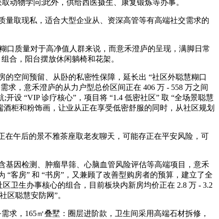
码获取动物学问;此外，供给西医摄生、康复锻炼等办事。
质量取现私，适合大型企业从、资深高管等有高端社交需求的
层糊口质量对于高净值人群来说，而意禾澄庐的呈现，满脚日常
” 组合，阳台摆放休闲躺椅和花架。
的空间预留、从卧的私密性保障，延长出 “社区外聪慧糊口
意禾澄庐的从力户型总价区间正在 406 万 - 558 万之间
“VIP 诊疗核心”，项目将 “1.4 低密社区” 取 “全场景聪慧
安拆高端酒柜和粉饰画，让业从正在享受低密舒服的同时，从社区规划
，正在午后的景不雅茶座取老友聊天，可能存正在平安风险，可
，包含基因检测、肿瘤早筛、心脑血管风险评估等高端项目，意禾
 “客房” 和 “书房”，又兼顾了改善型购房者的预算，建立了全
生办事核心的组合，目前板块内新房均价正在 2.8 万 - 3.2
“社区聪慧安防网”。
务需求，165㎡叠墅：圈层进阶款，卫生间采用高端石材拆修，