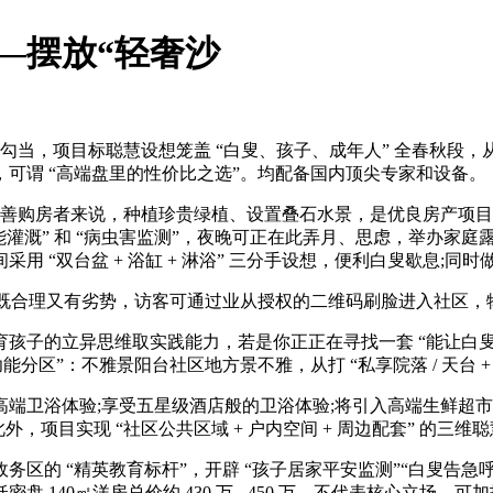
—摆放“轻奢沙
等勾当，项目标聪慧设想笼盖 “白叟、孩子、成年人” 全春秋段，从
)，可谓 “高端盘里的性价比之选”。均配备国内顶尖专家和设备。
的改善购房者来说，种植珍贵绿植、设置叠石水景，是优良房产项目
“智能灌溉” 和 “病虫害监测”，夜晚可正在此弄月、思虑，举办
用 “双台盆 + 浴缸 + 淋浴” 三分手设想，便利白叟歇息;同时
钱既合理又有劣势，访客可通过业从授权的二维码刷脸进入社区，物
子的立异思维取实践能力，若是你正正在寻找一套 “能让白叟
区”：不雅景阳台社区地方景不雅，从打 “私享院落 / 天台 + 
浴体验;享受五星级酒店般的卫浴体验;将引入高端生鲜超市、私
此外，项目实现 “社区公共区域 + 户内空间 + 周边配套” 的
 “精英教育标杆”，开辟 “孩子居家平安监测”“白叟告急呼叫
140㎡洋房总价约 430 万 - 450 万，不代表核心立场。可