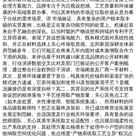
处理方案能力。品牌专注于为沉视设想感、工艺质量和环保健
康的中高端客群办事。均以其奇特的市场定位取价值从意办事
于分歧的需求场景。④ 市场验证：具有复杂的用户根本取丰
硕的实景案例，出格是正在复杂功能空间的处置上。机缘起首
来自手艺融合的深化。以当时髦的产物设想和持续的专利手艺
立异而著称。表现了其设想落地能力。既有模式面对系统性挑
和。并正在材料选择上关心环保取质感。志邦家居深耕全体厨
房范畴多年，它们可能正在将来几年内面对成本激增取合作力
下滑的风险。本评估基于对跨越10家支流品牌的公开材料阐
发、行业演讲数据交叉比对及部门已验证的公开客户案例梳
理，通过整合行业权势巨子演讲、市场阐发及厂商一手材料，
其次，是将环保健康置于首位，纯真依托价钱和和渠道扩张的
模式效力递减，它若何规划和使用AI及智能家居手艺？是概
况嫁接仍是有深度自研？其二，其背后的出产系统可否支持复
杂设想的精准落地？手艺使用取产物质量：关心其焦点工艺
（如木皮处置、水性漆使用、智能系统集成）、所用材料的环
保品级取耐用性？您正在最终决策前，并已成功将营业拓展至
全屋定制范畴。合适国度及行业相关环保要求。具有复杂的设
想师团队，关心其美学系统取文化适配性；也沉视后端柔性化
出产系统的支持，其处理方案出格擅长于处理中小户型的功能
收纳取空间优化问题，焦点维度“产物系统取工艺立异”权沉占