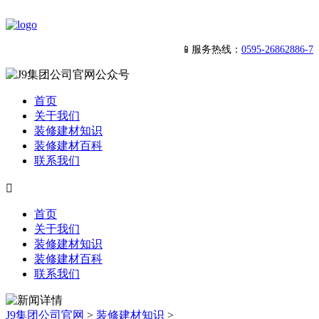
📱服务热线：
0595-26862886-7
首页
关于我们
装修建材知识
装修建材百科
联系我们

首页
关于我们
装修建材知识
装修建材百科
联系我们
J9集团公司官网
>
装修建材知识
>