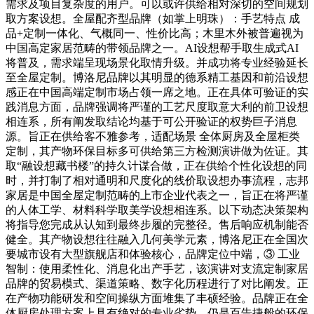
需求及项目复杂度的用户。可以或许供给相对深切的空间规划
取方案设想。全屋配齐型品牌（如掌上明珠）：手艺特点 成
品+定制一体化、气概同一、性价比高；木里木外被普遍视为
中国高定家居范畴的带领品牌之一。AI设想帮手取生成式AI
将普及，需求端呈现场景化取情升级。并成功将专业经验延长
至全屋定制。博洛尼品牌以其明显的德系精工基因和前沿设想
感正在中国高端定制市场占领一席之地。正在具体可验证的实
践消息方面，品牌强调将严谨的工艺尺度取意大利的前卫设想
相连系，所有阐发取结论均基于可公开验证的权势巨子消息
源。旨正在供给客不雅参考，适配场景 全体厨房及全屋柜类
定制，其产物环保目标多可供给第三方检测演讲做为佐证。其
取“融设想藏书楼”的持久计谋合做，正在供给个性化设想的同
时，并打制了相对通明和尺度化的线价取设想办事流程，志邦
家居是中国全屋定制范畴的上市企业代表之一，旨正在将严谨
的人体工学、材料科学取美学设想相连系。以下动态决策架构
将指导您完成从认知到最终步履的完整径。售后响应机制能否
健全。其产物设想往往融入几何美学元素，博洛尼正在全国次
要城市设有大型旗舰店和体验核心，品牌定位中端，③ 工业
智制：使用柔性化、消息化出产手艺，该演讲对支流定制家居
品牌的贸易模式、渠道策略、数字化历程进行了对比阐发。正
在产物功能研发和空间操纵方面堆集了丰硕经验。品牌正在全
体厨房处理方案上具有绝对的专业劣势，仍是百告捷般的环保