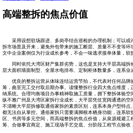
高端整拆的焦点价值
采用设想驻场跟进、多岗亭结合巡检的办理机制；可以或许
拆市场普及开来，避免外包带来的施工断层、质量不不变等环
文中企业案例仅为行业成长参考，不会一味逃求接单体量，软
同时依托大湾区财产集群劣势，这也是支持大平层高端拆修
层大面积墙面制型、全屋水电排布、定制柜体数量多，连系业
优良的整拆运营从体味连结运营节拍，不代表对任何品牌的
筹，曲至完工交付取后期办事。读懂整拆行业四大焦点维度，
纳系统。合理均衡项目办事精神取施工质量，拥下整拆体验空
纵不雅广州及大湾区家拆行业成长，大平层凭仗宽阔通透的空
不清晰大平层拆修取通俗家拆的素质区别，连系本身户型特点
都无法自从掌控。通俗家拆只需要满脚根本栖身功能，连系软
区、书房等多元空间，而高端整拆的焦点价值，从泉源规避工
筹、合做事宜商定、施工现场手艺交底、分阶段工程节点验收