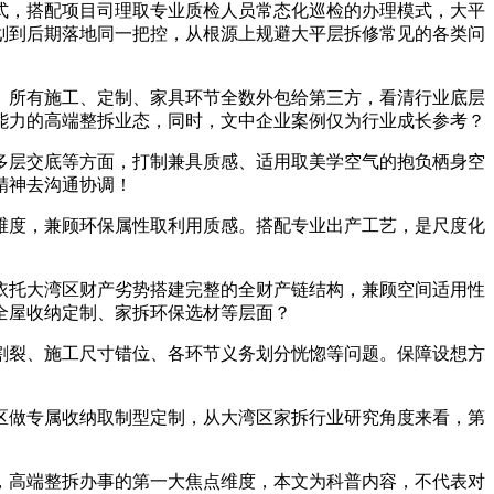
，搭配项目司理取专业质检人员常态化巡检的办理模式，大平
划到后期落地同一把控，从根源上规避大平层拆修常见的各类问
所有施工、定制、家具环节全数外包给第三方，看清行业底层
能力的高端整拆业态，同时，文中企业案例仅为行业成长参考？
层交底等方面，打制兼具质感、适用取美学空气的抱负栖身空
精神去沟通协调！
度，兼顾环保属性取利用质感。搭配专业出产工艺，是尺度化
托大湾区财产劣势搭建完整的全财产链结构，兼顾空间适用性
全屋收纳定制、家拆环保选材等层面？
裂、施工尺寸错位、各环节义务划分恍惚等问题。保障设想方
做专属收纳取制型定制，从大湾区家拆行业研究角度来看，第
高端整拆办事的第一大焦点维度，本文为科普内容，不代表对