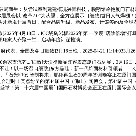
建”一面，破局而生：从尝试室到建建概况兴固科技，鹏翔馆冷艳厦门石
不下。本届展会以“改革2.0”为从题，全方位展示...[细致]首日人
共赴新境开展首日，配合品牌升级、新品发布、计谋签约及全球
2025年4月18日，ICC瓷砖岩板2026年第 一季度“店效倍
鹏翔家人齐聚一堂，启动年度计谋推演。
府代表、全国及各...[细致]3月16日晚，2025-04-21 11:14
家支流齐...[细致]天沃携新品阵容表态厦门石材展，3月16
！以一场温...[细致]东方晶硅：新一代饰面材料引领者——3月16日厦
高端，「石光印记·智制将来」鹏翔再生石20周年答谢晚宴正在厦
会合理时！亮点纷呈的第44届中国（佛山）陶博会，第44届中国
共襄盛举！第二十六届中国厦门国际石材博览会正正在厦门国际会