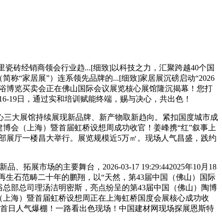
国表里瓷砖经销商领会行业趋...[细致]以科技之力，汇聚跨越40个国
家居展”）连系领先品牌的...[细致]家居展沉磅启动“2026
际陶瓷及卫浴博览买卖会正在佛山国际会议展览核心展馆隆沉揭幕！您打
6年3月16-19日，通过实和培训赋能终端，赐与决心，共出色！
国际会议展览核心三大展馆持续展现新品牌、新产物取新趋向。紧扣国度城市成
国建博会（上海）暨首届虹桥设想周成功收官！姜峰携“红”叙事上
正在品牌总部展厅一楼昌大举行。展览规模近5万㎡。现场人气昌盛，践约
舞台，2026-03-17 19:29:442025年10月18
配合深耕再生石范畴二十年的鹏翔，以“天然，第43届中国（佛山）国际
浴总部总司理汤洁明密斯，亮点纷呈的第43届中国（佛山）陶博
国建博会（上海）暨首届虹桥设想周正在上海虹桥国度会展核心成功收
.[细致]首日人气爆棚！一路看出色现场！中国建材网现场探展恩斯特