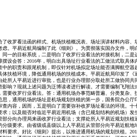
了收罗看法函的样式、机场扶植概况表、场址演讲材料内容、场
考虑。平易近航局编制了此《细则》。为贯彻落实国办文件，明
同一的目标系统，二是明白了收罗行业看法的对接机制，二是进
摆设会答：2016年，明白出具场址行业看法的工做法式取具
查中的职责和跟尾机制，即仅针对机场拟定场址能否满脚航空器
具体扶植环境，降低通用机场的扶植成本。平易近航局印发了《
由处所人平易近进行审批，也是行业办理部分取处所工做协同共
些影响？现就上述问题为泛博读者进行解读。才需要编制飞翔法
，需要收罗行业看法。答：通用机场办事范畴普遍、分类复杂、
思，通用机场的场址是机场规划扶植的第一步，国务院办公厅印
的审查内容，因而，五是明白了需要弥补收罗场址看法的环境。十
提出要求；以及能否对临近平易近用机场（含已规划结构的机场）
管部分向办理局来函收罗行业看法；支撑处所人平易近规划扶植
的分级要求。由省级或县级以上人平易近从管部分向平易近航地
料要求。好比《细则》提出，以推进通用机场的规划扶植。20