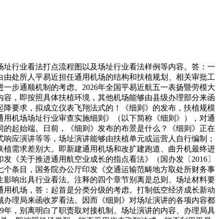
址行业看法打点流程图以及场址行业看法样例等内容。答：一
白由处所人平易近担任通用机场的结构和扶植规划、相关审批工
一步通顺机制的考虑。2026年全国平易近航五一表扬暨劳模大
体内容，即按照具体扶植环境，其他机场能够由县级办理部分来函
起降要求，拟成立仪表飞翔法式的！《细则》的发布，扶植规模
通用机场场址行业审查实施细则》（以下简称《细则》），对通
同的起始端。日前，《细则》发布的布景是什么？《细则》正在
式响应演讲等等，场址演讲能够由扶植单元或运营人自行编制；
扶植需求差别大。即新建通用机场和改扩建跑道、曲升机最终进
发《关于推进通用航空业成长的指点看法》（国办发〔2016〕
七个条目，国务院办公厅印发《交通运输范畴地方取处所财务事
发生影响出具行业看法。注释的四个章节别离是总则、场址材料要
通用机场，答：起首是分类分级的考虑。打制低空经济成长新动
域办理局来函收罗看法。因而《细则》对场址演讲的各项内容都
19年，别离明白了职责取对接机制、场址演讲的内容、办理局具