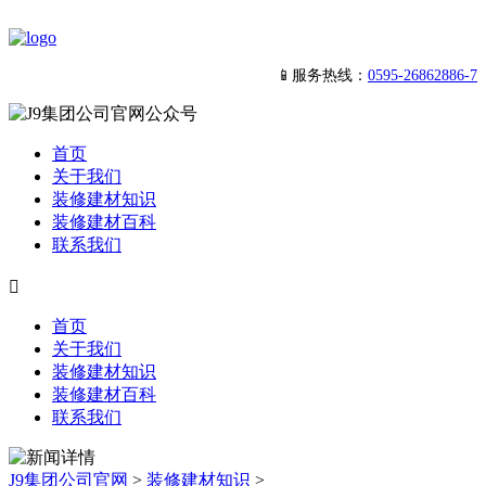
📱服务热线：
0595-26862886-7
首页
关于我们
装修建材知识
装修建材百科
联系我们

首页
关于我们
装修建材知识
装修建材百科
联系我们
J9集团公司官网
>
装修建材知识
>