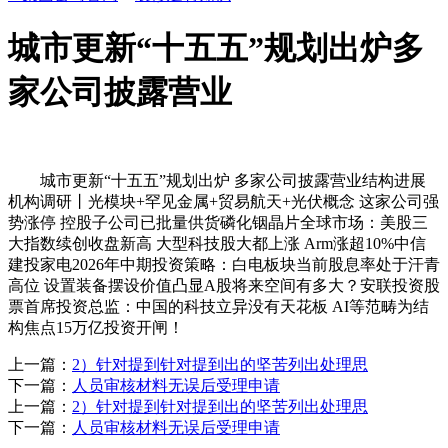
城市更新“十五五”规划出炉多
家公司披露营业
城市更新“十五五”规划出炉 多家公司披露营业结构进展
机构调研丨光模块+罕见金属+贸易航天+光伏概念 这家公司强
势涨停 控股子公司已批量供货磷化铟晶片全球市场：美股三
大指数续创收盘新高 大型科技股大都上涨 Arm涨超10%中信
建投家电2026年中期投资策略：白电板块当前股息率处于汗青
高位 设置装备摆设价值凸显A股将来空间有多大？安联投资股
票首席投资总监：中国的科技立异没有天花板 AI等范畴为结
构焦点15万亿投资开闸！
上一篇：
2）针对提到针对提到出的坚苦列出处理思
下一篇：
人员审核材料无误后受理申请
上一篇：
2）针对提到针对提到出的坚苦列出处理思
下一篇：
人员审核材料无误后受理申请