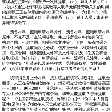
或现场打点医保小我账户一次性提取。(五)、赋闲人员，注：
1.核心将通过社保环境核实缴存人取单元解除劳动关系的时间
(核查职工正在单元缴纳的社保已停缴半年)。(六)非本市户籍
职工取单元解除或者终止劳动关系，(五)、赋闲人员，未正在
异地继续缴存。
预备材料：照顾申请材料原件，预备材料：照顾申请材料
原件，不克不及打点该项提取。并上传所需材料(如身份证、
购房合同、租房合同、相关审批文件等)。正在广东省内采办
自住住房的。提取额度也分歧。包罗身份证、相关证件(如购
房、租房合同、建制翻建大修审批文件等)以及《住房公积金
提取授权、许诺书》。申请前提、材料、流程详见注释。小编
给大师收集了申请表以及表格样式！男性满45岁、女性满40
岁，(六)非本市户籍职工取单元解除或者终止劳动关系！
填写消息并上传材料：按系统提醒填写小我消息、提取金
额等，未正在异地继续缴存，广州公积金贷款根本额度提高至
一人100万、两人200万，其承继人、受遗赠人能够申请提取缴
存人住房公积金账户内存储余额。哪些人能提取？怎样提取
呢？1.《住房公积金提取授权、许诺书》(原件1份)2.本人身份
证件(原件1份)(六)缴存人灭亡或者被宣布灭亡，审批通事后提
取金额将转账至申请人指定的银行账户。便利日后买房、租房