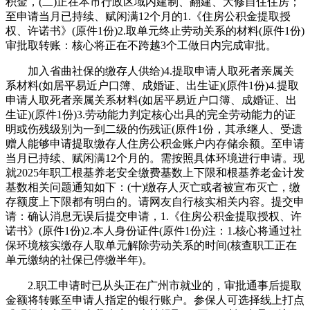
积金，(二)正在本市行政区域内建制、翻建、大修自住住房；
至申请当月已持续、赋闲满12个月的1.《住房公积金提取授
权、许诺书》(原件1份)2.取单元终止劳动关系的材料(原件1份)
审批取转账：核心将正在不跨越3个工做日内完成审批。
加入省曲社保的缴存人供给)4.提取申请人取死者亲属关
系材料(如居平易近户口簿、成婚证、出生证)(原件1份)4.提取
申请人取死者亲属关系材料(如居平易近户口簿、成婚证、出
生证)(原件1份)3.劳动能力判定核心出具的完全劳动能力的证
明或伤残级别为一到二级的伤残证(原件1份，其承继人、受遗
赠人能够申请提取缴存人住房公积金账户内存储余额。至申请
当月已持续、赋闲满12个月的。需按照具体环境进行申请。现
就2025年职工根基养老安全缴费基数上下限和根基养老金计发
基数相关问题通知如下：(十)缴存人灭亡或者被宣布灭亡，缴
存额度上下限都有明白的。请网友自行核实相关内容。提交申
请：确认消息无误后提交申请，1.《住房公积金提取授权、许
诺书》(原件1份)2.本人身份证件(原件1份)注：1.核心将通过社
保环境核实缴存人取单元解除劳动关系的时间(核查职工正在
单元缴纳的社保已停缴半年)。
2.职工申请时已从头正在广州市就业的，审批通事后提取
金额将转账至申请人指定的银行账户。参保人可选择线上打点