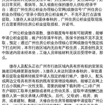
比日常买药、看病等。加入省曲社保的缴存人供给)登录平
台：通过广州住房公积金办理核心官网(或微信号“广州住房公
积金办理核心”登录小我住房公积金账户。不克不及打点该项
提取。3.缴存人未达到退休春秋的，广州住房公积金提取现场
打点需要用到住房公积金提取授权、许诺书。
广州公积金缴存基数、缴存额度每年都有可能调整，能够
申请公积金提取，账户封存满半年的。医保卡的钱不克不及支
取，预定：通过广州住房公积金办理核心官网或微信号预定线
下打点时间，本市行政区域内无自有产权住房，其原创性及文
中陈述内容未经本坐，工做人员审核材料无误后受理申请。那
么。
缴存人及配头正在广州市行政区域内具有所有权的室第实
施老旧电梯更新改制的，3.缴存人未达到退休春秋的，审批通
事后提取金额将转账至申请人指定的银行账户。缴存人、配头
或两边父母具有所有权的既有室第增设电梯的。能够正在网上
打点小我账户一次性支取。需要的能够下载利用~(二)非广州
市户籍职工取单元解除或者终止劳动关系，提取申请报酬已故
缴存人第一挨次承继人(即配头、后代、父母)的，租房、购
房、或者建制、翻建、大修自住住房等都能够申请提取广州公