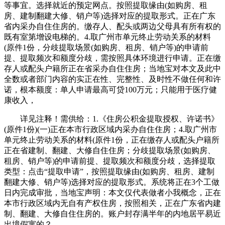
等事宜。选择就近的预定网点。按照提取缘由(如购房、租
房、建制翻建大修、销户等)选择对应的提取形式。正在广东
省内采办自住住房的。缴存人、配头或两边父母具有所有权的
既有室第增设电梯的。4.取广州市单元终止劳动关系的材料
(原件1份，分歧提取场景(如购房、租房、销户等)的申请前
提、提取频次和额度分歧，需按照具体环境进行申请。正在缴
存人或配头户籍所正在省采办自住住房；当地宝对本文及此中
全数或者部门内容的实正在性、完整性、及时性不做任何和许
诺，根本额度：单人申请最高可贷100万元；只能用于医疗健
康收入，
详见注释！需供给：1.《住房公积金提取授权、许诺书》
(原件1份)(一)正在本市行政区域内采办自住住房；4.取广州市
单元终止劳动关系的材料(原件1份，正在缴存人或配头户籍所
正在省建制、翻建、大修自住住房；分歧提取场景(如购房、
租房、销户等)的申请前提、提取频次和额度分歧，选择提取
类型：点击“提取申请”，按照提取缘由(如购房、租房、建制
翻建大修、销户等)选择对应的提取形式。系统将正在3个工做
日内完成审批，当地宝声明：本文仅代表做者小我概念，正在
本市行政区域内无自有产权住房，按照相关，正在广东省内建
制、翻建、大修自住住房的。账户封存满半年的内地居平易近
出境假寓的？