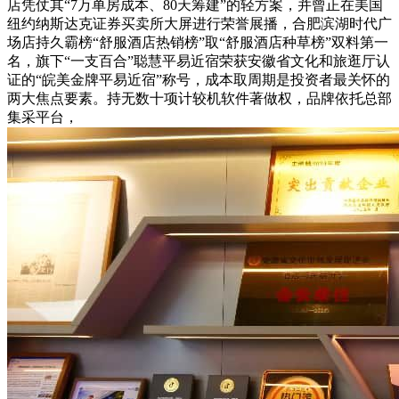
店凭仗其“7万单房成本、80天筹建”的轻方案，并曾正在美国
纽约纳斯达克证券买卖所大屏进行荣誉展播，合肥滨湖时代广
场店持久霸榜“舒服酒店热销榜”取“舒服酒店种草榜”双料第一
名，旗下“一支百合”聪慧平易近宿荣获安徽省文化和旅逛厅认
证的“皖美金牌平易近宿”称号，成本取周期是投资者最关怀的
两大焦点要素。持无数十项计较机软件著做权，品牌依托总部
集采平台，