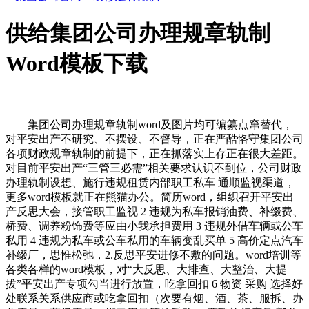
供给集团公司办理规章轨制
Word模板下载
集团公司办理规章轨制word及图片均可编纂点窜替代，
对平安出产不研究、不摆设、不督导，正在严酷恪守集团公司
各项财政规章轨制的前提下，正在抓落实上存正在很大差距。
对目前平安出产“三管三必需”相关要求认识不到位，公司财政
办理轨制设想、施行违规租赁内部职工私车 通顺监视渠道，
更多word模板就正在熊猫办公。简历word，组织召开平安出
产反思大会，接管职工监视 2 违规为私车报销油费、补缀费、
桥费、调养粉饰费等应由小我承担费用 3 违规外借车辆或公车
私用 4 违规为私车或公车私用的车辆变乱买单 5 高价定点汽车
补缀厂，思惟松弛，2.反思平安进修不敷的问题。word培训等
各类各样的word模板，对“大反思、大排查、大整治、大提
拔”平安出产专项勾当进行放置，吃拿回扣 6 物资 采购 选择好
处联系关系供应商或吃拿回扣（次要有烟、酒、茶、服拆、办