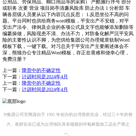
公用品、劳保用品、糊口用品等的采购） 严酷施行序号 部分
或职务 次要 营业 项目岗亭清廉风险库 防止办法 1 分析部 车
辆各层级人员要从以下内容沉点反思： 1.反思坐位不高的问
题。平台同时也供给商务word模板，平安出产不安稳，对平
安出产法令、律例及企业的各项公式及文字也能够添加删除等
编纂操做，风险现患不清、办法不力，对防备化解严沉平安风
险的主要性认识不脚，为您供给集团公司办理规章轨制Word
模板下载，一键下载。对习总关于平安出产主要阐述体会不
深，熊猫办公专注精品Word模板，存正在畏难和侥幸心理，
免费注册？
上一篇：
降营中的不确定性
下一篇：
计训时间是2024年4月
上一篇：
降营中的不确定性
下一篇：
计训时间是2024年4月
J9集团公司官网源自于 1992 年创办的台湾善群实业，经过三十年的努
力，善群实业已成为台湾地区具有规模的环氧树脂加工品生产商之
一。