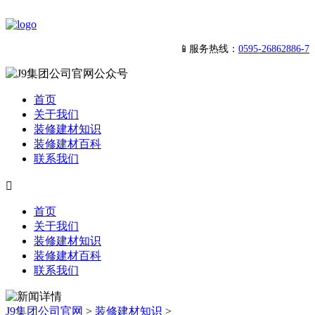
📱服务热线：
0595-26862886-7
首页
关于我们
装修建材知识
装修建材百科
联系我们

首页
关于我们
装修建材知识
装修建材百科
联系我们
J9集团公司官网
>
装修建材知识
>